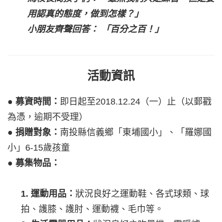
用認真的態度，做到怎樣？」
小朋友齊聲回答：
「百分之百！」
活動資訊
●
募資時間：
即日起至2018.12.24（一）止（以郵戳
為憑，逾期不受理）
● 捐贈對象：
南投縣信義鄉「東埔國小」、「羅娜國
小」6-15歲孩童
●
募集物品：
1.
運動用品：
狀況良好之運動鞋、各式球類、球
拍、護膝、護肘、運動襪、毛巾等。