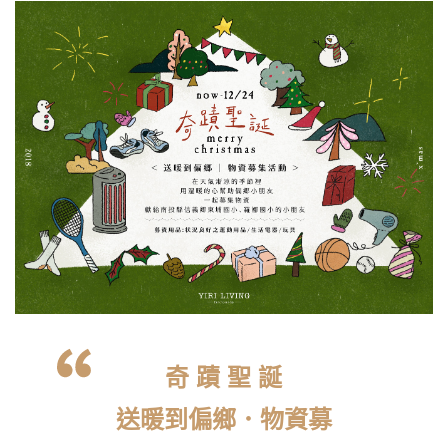
奇 蹟 聖 誕
送暖到偏鄉．物資募