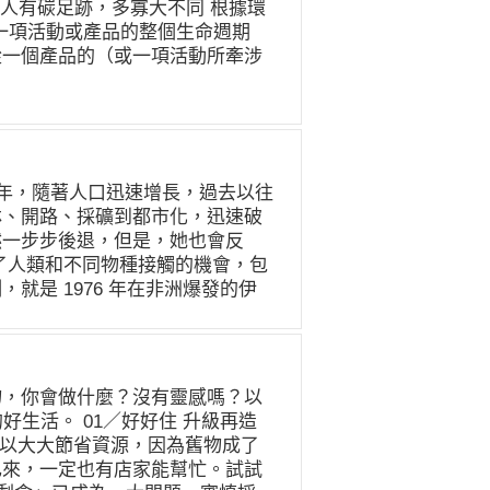
人有碳足跡，多寡大不同 根據環
樓垂降而下。身著黑衣的舞者象徵
 街頭公眾參與統籌大魁分享，綠
指的是一項活動或產品的整個生命週期
物頭飾，象徵在海裡悠游自在的海
，現在已有店家提供鐵餐盒便當、
從一個產品的（或一項活動所牽涉
這段舞蹈，演出每一天在海洋真實
提供可重複使用的餐具。大魁表
用及廢棄處理或回收時所產生的溫
同職業，所有人都沒有舞蹈基礎，
鍵字，就可以找到提供循環包裝的
，碳足跡不只是直接從煙囪排放出
以繩索垂降、在空中舞蹈，心裡其
需求、歸還方式及時間，聚會或活
碳排量。 舉例而言，電動車在上
訴政府、更多企業，減少塑膠污
末將至，就來試辦一場零廢棄的尾
車的碳足跡不會是零。因為電動車
活中的不方便，就能更減少對於塑
代建構宜居家園的關鍵。自備容
電過程中，都會排放溫室氣體，因
有心守護環境、珍惜海洋的公眾心
費中，減少許多塑膠廢棄物。別再
年，隨著人口迅速增長，過去以往
（以及造成的城市空污）仍遠小於
集結在一起，就能改變現狀，做到
不可承受之輕，更邀請同樣在乎塑
林、開路、採礦到都市化，迅速破
因此，身為個人的您我，即使在生
動實現的進步政策，能從源頭改變
店家，督促零售通路業者加緊腳
然一步步後退，但是，她也會反
因為間接的碳排而產生碳足跡。因
07年開始推行，夏威夷自2015
和平 綠色和平 Greenpeace
了人類和不同物種接觸的機會，包
的環境影響與衝擊。我們能做的，
塑膠製品販售與使用，包括塑膠
動積極的改變，保護地球環境與世
就是 1976 年在非洲爆發的伊
、當季、在地最低碳 首先，選擇吃
根廷首都布宜諾斯艾利斯，也已完全
和平官方網站。
然宿主，也會透過黑猩猩等動物傳
物性飲食比肉食的碳排低上許多，
以往曾有無數次，當公眾力量集
任何可經由動物傳染給人，或由人傳
有23%的人類溫室氣體排放量來
，為推動更好的政策發聲，守護屬
，或是藉由病媒傳播（例如蚊
量甲烷（一種比二氧化碳更容易造
們更加強力的要求：「由你減塑，
VID-19 也不例外。人畜共通傳
在全球造成大規模毀林，是食物中
物，你會做什麼？沒有靈感嗎？以
未被發現的疾病，或是毒性在演化
烷，碳足跡也很高。 相對於紅
好生活。 01／好好住 升級再造
的族群或物種，主要感染的原因為
減少碳排的，是選擇蔬果、穀類、
，可以大大節省資源，因為舊物成了
，全球有 335 種於 1960〜
克力與咖啡雖然也屬於植物性，卻
己來，一定也有店家能幫忙。試試
來自動物，如以下幾個人畜共通傳染病
產方式，碳足跡也可能異常地高，