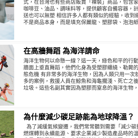
式，在台灣也有些商店販賣「裸裝」商品，包含
咖啡豆、油品、調味料等，提供顧客自備容器，
送也可以無塑 相信許多人都有類似的經驗，收到
不是商品本身，而是填充保麗龍、塑膠袋、泡泡
堆疊起來的體積，甚至比您所購買的商品還大。 
每年電商出貨量高達 8,000 億，在快捷便利的
的塑膠廢棄物危機。 台灣循環包裝業者「配客嘉」（
包裝造成的環境問題，回收大量廢棄寶特瓶，製成可
在高牆舞蹈 為海洋請命
袋」，透過與電商及網購平臺合作，增加選用循
海洋生物何以命懸一線？這一天，綠色和平的行
作，設置歸還箱，最後再請物流業者每月至歸還
牆面上垂直舞蹈，他們化身為受塑膠纏繞、勒斃
用。消費者與業者經由App追蹤循環袋歸還狀態
態危機 有非常多的海洋生物，因為人類只用一次
不再是環境的負擔，並能顧及環境永續。 2020
多的案例，救援人員在鯨魚和海龜擱淺、死亡之
在外用餐，餐飲外帶、外送服務更盛，根據聯合
垃圾。這些名副其實因為塑膠而窒息的海洋生物
臺營業額今年上半年已達50億元，約使用了670
袋、吸管、餐盒，這些用後即丟的塑膠製品，為
題。 餐飲外送平臺業者「foodpanda」，與循
犧牲海洋生命的代價。每每在使用短短數分鐘後
作，2020 年 11 月 9 日至 2021 年 1 月 
某處，不曾消失，其中更有許多最終落腳在海洋。 
外送服務，消費者在foodpanda 餐時，可選擇
流入海洋，多達所有海洋垃圾的60%至80%。近
為什麼減少碳足跡能為地球降溫？
除廚餘並簡單沖洗餐具，三日內送至歸還點即可
已超出過去一百年生產的總量。台灣雖已宣佈將在2
減塑 您是否會有疑問，獨身一人購物飲食，要無
為了減緩氣候變遷，我們常常聽到需要「減少碳
但是，塑膠柔珠僅占所有塑膠垃圾不到1%。再不
就能避免使用一次性包裝。但面對企業組織須要
燃煤轉到永續能源、要求企業減少製造產品時的
海洋，讓海洋生物喪命。 所以這一天，由綠色和
廢棄物呢？綠色和平長久以來倡議零售通路使用