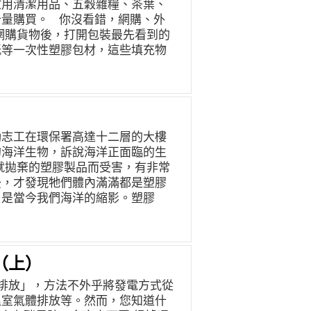
家用清潔用品、五穀雜糧、茶葉、
計量購買。 你沒看錯，網購、外
網購貨物後，打開包裝最先看到的
紙等一次性塑膠包材，這些填充物
台灣是全球電子商務第7大市場，
網路購物背後，隱藏著過度包裝產生
PackAge+）試圖解決一次性
循環利用 50 次的「網購循環
環袋出貨的選項，並與實體店家合
動志工在環保署高達十二層的大樓
點回收包裝，達成包裝的循環再利
的海洋生物，訴說海洋正面臨的生
，在享受網購便利的同時，讓包裝
就拋棄的塑膠製品而受害，有非常
 上半年，因疫情關係，許多人減少
後，才發現牠們體內滿滿都是塑膠
信用卡中心統計資料，餐飲外送平
，是當今我們海洋的縮影。塑膠
公噸免洗餐具，直接造成垃圾問
我們人類帶來了一時的便利，卻是
環容器業者好盒器及臺南市政府合
永遠成為垃圾，長久存在於地球的
4 日於台南市中西區、東區及北區試辦環保
每年，有超過800萬噸塑膠垃圾
以循環容器盛裝餐飲，用餐完畢後清
十年間，人類製造的塑膠產品數量
（上）
。 人多力量大，企業組織揪團來
018年禁止販售塑膠柔珠產品，
塑很容易，隨身攜帶餐具、容器，
排放」，方法不外乎將發電方式從
積極展開行動，將有更多塑膠流入
聚餐茶敘時，該如何減少產生塑膠
溫室氣體排放等。然而，您知道什
平的行動志工、攀爬隊員擔任的舞
循環包裝，由源頭減塑，除了對外