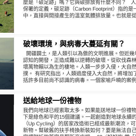
麼是「碳足跡」嗎？它與碳排放有什麼不同？ 人
者，從位於中華路一段、環保署大樓的十二樓頂
舉辦多場裸裝無塑示範店，同仁也實踐無塑理念。
保署的定義，碳足跡（Carbon Footprint）
人類，身著粉橘色舞衣的舞者頭戴珊瑚與海洋生
色和平在舉辦活動時，時常須要向餐飲業者訂餐
中，直接與間接產生的溫室氣體排放量。也就是
洋生物們。經由自在的悠游到被塑膠纏繞而亡，
外燴餐盤及桶裝飲料的選項，有些店家甚至願意
的）原物料開採與製造、組裝、運輸，一直到使
上演的狀況。十一名由志工擔任的舞者都來自不
示：「現在上網輸入『鐵盒』、『便當』這類關
室氣體排放量，都要列入碳足跡的計算。換言之
攀爬專業程度不一。對於從高達36公尺的牆面上
餐廳，只須要在訂餐前先與店家溝通我們的用餐
來的污染，而是從消費端出發，去概算整體牽涉的
實也很害怕。但他們克服高度恐懼，就是為了告
動用餐就能輕鬆減塑。」 心動不如馬上行動，年
路運作時雖然完全不會產生碳排放，但是開電動
破壞環境，與病毒大蔓延有關？
染，要做的其實還有很多。如果我們也能克服生
牙與節慶餐敘吧！ 您的每一個選擇，都是為下一
從製造、組裝、運送的過程，到其使用的電力發
膠的依賴。「由你減塑，海洋沒塑」，也是所有
器、餐具，選擇循環包裝，可以從日常生活的消
開疆闢土，是人類引以為傲的文明進展。但近幾
此電動車並非零碳足跡。然而，電動車的碳足跡
聲。當我們都放下無能為力、力不能及的心情，
讓看似簡薄便利的一次性包裝，成為您我生命中
認知的開發，正造成難以逆轉的破壞。從砍伐森
燃油車，尤其若其使用綠能驅動，碳足跡更小。 
更多。 愈來愈多國家與城市證明，由公眾力量推
膠污染危害的您，一起選擇實踐永續商業模式的
壞萬物賴以為生的棲地。人類一步步入侵，大自
活中完全不使用直接製造碳排放的用品，仍然會
塑膠氾濫現狀。禁用塑膠袋的政策，美國舊金山自20
步，跟上全球減塑進程！ 圖文／Greenpeace 綠色
撲。 有研究指出，人類過度侵入大自然，將增加
為地球上所有的人類活動，必然會造成大小不一
年起禁用。印度的卡納塔克邦，去年三月起禁止
一個獨立的全球性環保組織，致力以實際行動推
括許多目前尚不認識的病毒。一個家喻戶曉的案例，
是盡量選擇碳足跡較低的用品與生活方式。 少肉
袋、塑膠餐具、保鮮膜。2017年1月1日起，阿
界和平。 更多詳情請參考 Greenpeace 綠色
波拉病毒。在非洲，果蝠被認為是病毒可能的天
什麼食物，對碳足跡的影響很大。一般來說，植
禁止商店和市場提供塑膠袋。 台灣，也做得到。
播。所謂人畜共通傳染病（zoonoses），就是
因為畜牧業是全球溫室氣體排放的重要來源之一，
結，我們一起促成了生活態度與習慣的重大改變
送給地球一份禮物
染給動物的傳染病，它們透過人畜之間直接傳播
自農業和土地使用，尤其牛隻在反芻時會釋放大
於所有人與未來世代的美好環境。現在起，讓我
子），將病原體帶入另外一個生物體上。 這次的 CO
成暖化的氣體），牛肉畜牧業為了闢地放牧，更
我們向地球已經索取太多。如果能送地球一份禮
海洋沒塑」。
染病已在國際間引起密切關注，它們通常是過去
的碳排放之王。而羊肉同樣因為羊反芻排放大量甲
下是綠色和平的15個建議。一起創造對地球永續的
過程中增強，或偶然傳入不具對抗該疾病免疫力
肉，豬肉、雞鴨以及魚肉的碳足跡較小，但最能
（Up Cycling）的居家改造術已經成最新潮流
人與野生物種的接觸。2008 年就有英國研究團隊指出
豆類堅果等植物性飲食。不過需要注意的是，巧
新物。幫破舊的扶手椅換新裝如何？要是無法自
2004 年之間出現的疾病，其中至少 60% 是
因為種植時使用的肥料，以及部分涉及毀林的生