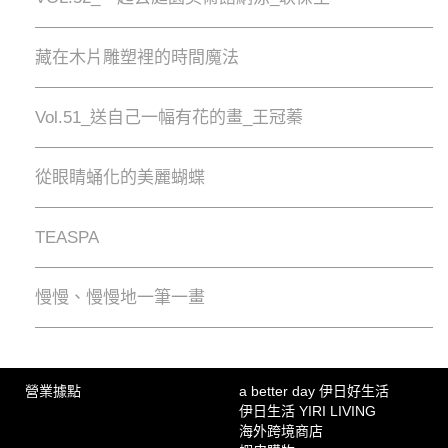
藏在木片雕塑裡的時間魔法
Vol.51_送自己一幅有花的畫_王冠蓁
從眼睛蛹化的美麗蝴蝶
TEASPA
慢慢、慢慢地⼀筆⼀畫
營業據點
a better day 伊日好生活
伊日生活 YIRI LIVING
海外跨境商店