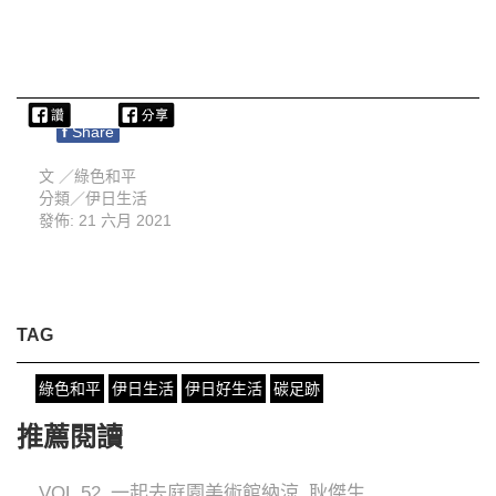
f
Share
文 ／
綠色和平
分類／
伊日生活
發佈: 21 六月 2021
TAG
綠色和平
伊日生活
伊日好生活
碳足跡
推薦閱讀
VOL.52_一起去庭園美術館納涼_耿傑生