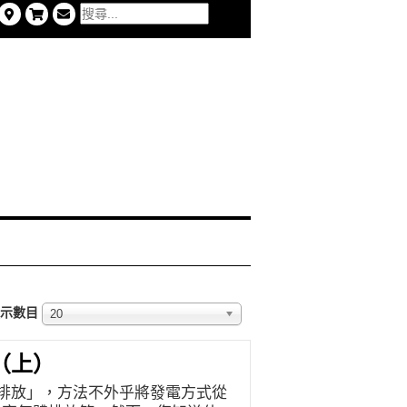
示數目
20
（上）
排放」，方法不外乎將發電方式從