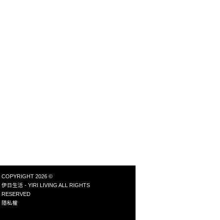
小細節，都能積沙成塔地減少碳足
產方式，碳足跡也可能異常地高，
，對碳足跡的影響是最全面的。消
最新鮮，也少了遠程運輸或者長期
要的東西。頻繁地替換手機、追逐
足跡也最低。下次如果想購買進口
默製造大量碳排。 再買一台車？
有的人類活動都會對環境產生大小
。衣櫃少一件衣服？先問問自己是
與生活方式，也能有助減緩氣候變
物？招待親友一趟難忘的旅行，用
reenpeace 一個獨立的全球性環
不需要的物品，更有意義。況且，
地球環境與世界和平。更多詳情請
減法精神的產品。 在生活中，有
加日常的困難，往往能讓您我更健
與您我的下一代，一起用心於日
綠色和平 Greenpeace 一個獨
的改變，保護地球環境與世界和
網站。
COPYRIGHT 2026 ©
伊日生活 - YIRI LIVING ALL RIGHTS
RESERVED
隱私權