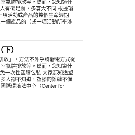
溫室氣體排放等。然而，您知道什
人有碳足跡，多寡大不同 根據環
指的是一項活動或產品的整個生命週期
從一個產品的（或一項活動所牽涉
用及廢棄處理或回收時所產生的溫
，碳足跡不只是直接從煙囪排放出
碳排量。 舉例而言，電動車在上
車的碳足跡不會是零。因為電動車
（下）
電過程中，都會排放溫室氣體，因
排放」，方法不外乎將發電方式從
（以及造成的城市空污）仍遠小於
溫室氣體排放等。然而，您知道什
因此，身為個人的您我，即使在生
免一次性塑膠包裝 大家都知道塑
因為間接的碳排而產生碳足跡。因
很多人卻不知道，塑膠的難纏不僅
的環境影響與衝擊。我們能做的，
境法中心（Center for
、當季、在地最低碳 首先，選擇吃
L）的報告，估計到 2050 年，從石油中生產以
物性飲食比肉食的碳排低上許多，
，相當於 615 座燃煤發電廠的排
有23%的人類溫室氣體排放量來
塑膠製品的使用，不但讓海洋更清
量甲烷（一種比二氧化碳更容易造
能電器用品 上期提到的電動車，
在全球造成大規模毀林，是食物中
逐漸轉型為再生能源時，也可一起
烷，碳足跡也很高。 相對於紅
使用 LED 燈泡、有節能標章的
減少碳排的，是選擇蔬果、穀類、
。當然，隨手關燈、用電扇搭配冷
克力與咖啡雖然也屬於植物性，卻