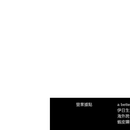
營業據點
a bet
伊日生活 
海外跨
蝦皮購