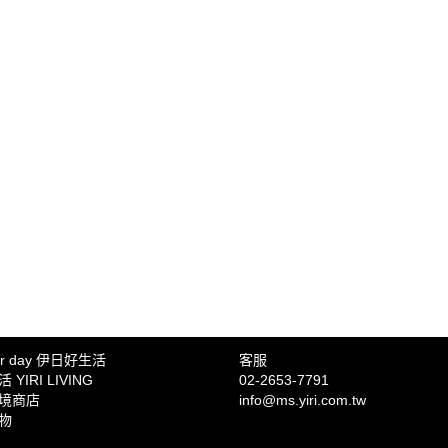
氣使用，不將溫度設定過低等等，一切生活中的
因為種植時使用的肥料，以及部分涉及毀林的生
跡。 力行減法生活 其實，整體生活形態的轉變
需要小心選用。 另外，當季、當地的食物，不但
費主義讓生活在現代的我們，常常擁有太多不需
冷凍保存的不必要能源使用，不僅健康便宜，碳
流行、搶購折價商品，使家裡物品越積越多，也默
產品，也可以考慮一下它的碳足跡！ 地球上所
不如多搭乘大眾交通工具，也不必煩惱停車問題
不一的影響與衝擊，盡量選擇碳足跡較低的用品
真的「需要」，還是「想要」。節日一定要送禮
遷。 圖文／Greenpeace 綠色和平 綠色和平 G
雙腳走出不會褪色的共同記憶，或許比一件其實
保組織，致力以實際行動推動積極的改變，保護
當人們的消費習慣改變，企業也會相應提供更符合
參考 Greenpeace 綠色和平官方網站。
許多能讓環境更好的選擇，這些選擇不但不會增
康、更省錢、更愉快，生活得更輕盈。為了自己
常，減少碳足跡吧！ 圖文／Greenpeace 綠色和平 
立的全球性環保組織，致力以實際行動推動積極
平。更多詳情請參考 Greenpeace 綠色和平官方
ter day 伊日好生活
客服
YIRI LIVING
02-2653-7791
境商店
info@ms.yiri.com.tw
物