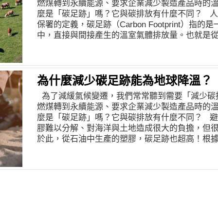
燃煤轉到永續能源、要求企業減少製造產品時的
麼是「碳足跡」嗎？它與碳排放有什麼不同？ 人
保署的定義，碳足跡（Carbon Footprint）
中，直接與間接產生的溫室氣體排放量。也就是
的）原物料開採與製造、組裝、運輸，一直到使
室氣體排放量，都要列入碳足跡的計算。換言之
來的污染，而是從消費端出發，去概算整體牽涉的
路運作時雖然完全不會產生碳排放，但是開電動
為什麼減少碳足跡能為地球降溫？
從製造、組裝、運送的過程，到其使用的電力發
為了減緩氣候變遷，我們常常聽到需要「減少碳
此電動車並非零碳足跡。然而，電動車的碳足跡
燃煤轉到永續能源、要求企業減少製造產品時的
燃油車，尤其若其使用綠能驅動，碳足跡更小。 
麼是「碳足跡」嗎？它與碳排放有什麼不同？ 避
活中完全不使用直接製造碳排放的用品，仍然會
膠難以分解、對海洋與土地造成很大的負擔，但
為地球上所有的人類活動，必然會造成大小不一
於此，從石油中生產的塑膠，碳足跡也超高！根據國際環
是盡量選擇碳足跡較低的用品與生活方式。 少肉
International Environmental Law, CIE
什麼食物，對碳足跡的影響很大。一般來說，植
及焚燒塑膠所造成的碳排放量，可能高達27.5 億噸
因為畜牧業是全球溫室氣體排放的重要來源之一，
放量。 如果能在生活中減塑，避免一次性包裝與
自農業和土地使用，尤其牛隻在反芻時會釋放大
澈，還同時減少自己的碳足跡。 選用電動車及節
成暖化的氣體），牛肉畜牧業為了闢地放牧，更
不但整體碳足跡較燃油車少許多，且在未來能源
的碳排放之王。而羊肉同樣因為羊反芻排放大量甲
轉用綠能，需要換車時可以優先選擇。另外，在家中
肉，豬肉、雞鴨以及魚肉的碳足跡較小，但最能
產品等耗能較少的電器，一年下來也能減碳不少
豆類堅果等植物性飲食。不過需要注意的是，巧