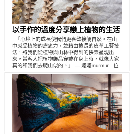
回到台灣，這陣子先是發表在英國期間的創作
的手作陶，也有台語蹲、踞的意思，就像呱蛙們
談起開立「雜貨店」的念頭，鑑軒先貼心地遞給
「The inner space」，並在其中加入印花的技法
蹲踞、駐足在大家家中妝點著生活。以青蛙為主
了選購郵票的客人郵票夾，再娓娓說著，因曾擔
及 Tufting 技術。每次的創作，都是將過去累積的
要創作題材，取自蛙蚪的發音。把生活中的興趣
任選物店鋪前線職務，接觸價位較高商品多時，
能量精簡、濃縮再轉化到布料上。如果以往我們
喜好、喜怒哀樂都捏進了陶器裡，揉進土裡的氣
可是心裡始終存有一塊搔不到癢的地方：「美好
對針織的認識，是來自童話故事裡奶奶手上的鉤
以手作的溫度分享戀上植物的生活
力是處在日子中的經歷，土會反映出在作陶間的
能不能從更簡單的東西裡獲得？」這樣的疑惑其
針，那現在郁媚就像新時代的編織鬥士，讓觀者
心境，擬人化的呱哇們就像是日常中陪伴的療愈
來有自，是因為他注意到許多客人會害怕踏進自
「心境上的成長使我們更喜歡接觸自然。在山
看到作品後會覺得，啊！原來編織可以這樣玩
系朋友，期待在使用它們的你，天天都能有好心
己「感覺」負擔不起的店裡，間接也失去了擴增
中感受植物的療癒力，並藉由擅長的皮革工藝技
呀。 訪問的當下，我在很吵雜的公車亭，郁媚則
情，手作陶的溫度總是在使用起來讓人滿足與會
更多眼界的機會。 對鑑軒來說，記憶中外公位於
法，將我們從植物與山林中得到的快樂呈現出
是剛從前一晚與朋友的聚會清醒。彼此都受了一
心一笑！ facebook Instagram
南投的豐達商行，就是鄰里眼中的寶庫，大人小
來。當客人把植物飾品穿戴在身上時，就像大家
點外力影響著對話，但我聽得出針織降落在她心
孩總能在裡頭找到喜歡的東西。如此親切、沒有
真的和我們去爬山似的。」 — 嬤嬤murmur 位
中很重要的位置，當她說出「離不開了」，作品
隔閡，像極了他對一間店舖的想像，於是主動向
於台藝大育成中心的工作室內，嬤嬤的主理人小
就注入更多的生命，或許生活有再多費心的事，
公司提議，將門市一小塊空間騰出來，讓他得以
猴與小璦這麼述說著。認識更多植物、和客人們
針織都能撫平，按一下右鍵然後重新整理。看來
將跳蚤市場與鄉下五金雜貨店挖掘出的小物件上
分享行走山林間的快樂、不斷挑戰手工藝的更高
在還不能回去倫敦之前，我得把握時間，用郁媚
架。而這確實也為店裡開拓了年齡層較低的客
境界，是嬤嬤成就感的來源。我詢問她們品牌創
最喜歡的陽光，把她拉攏到高雄駁二店裡，好好
人。更因一次和朋友到市集併攤的經驗，鑑軒更
立的契機是什麼？原來是兩人多年前在百貨公司
地跟大家碰個面，敬請期待三月的消息！ 一片
篤定要持續地在市集出現，雖然僅有一隻手臂寬
做櫥窗陳列設計時因緣之下認識了對方，並且發
日光｜Yu Mei Huang 個展 展覽地點｜高雄市鹽
的桌面空間，但已足夠擺滿旅行時搜集的 繪本和
現彼此對於「手工製作」都有著滿腔熱情：小璦
埕區大義街 2-3 號 C9-14 倉庫｜伊日好物駁二店
童書，並意外擁有迴響。鑑軒深刻地意會到，更
擅長手工織布、小猴擅長手繪。更湊巧的是，雙
展覽時間｜即日起至 04/25 週一至週日 12:00-
容易入手的選品，降低親近的門檻，除了勾起興
方都渴望學習更多的手工藝技術，因此她們結伴
19:00 伊日好物 YIRI GOODS 粉絲專頁 Yu Mei
趣之外，還能產生一點影響力。於是，鑑軒積極
進修皮革工藝、金工等等課程。待到皮革工藝的
Huang Instagram 連結 Yu Mei Huang web 連結