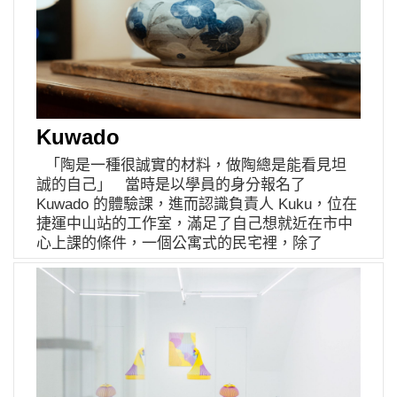
2021 年 1 月 3 日，特別選在位於高雄港伊日好
野」談論合作時，瞥⾒陳列於店內的飾品，靜靜
物駁二店的二樓展覽空間，一次展出 365 件作
坐擁在店內的小角落，既古典，卻不偏離流行，
品。現場以 2021 年曆為概念，以法文月份命
倘若仔細品味肥臉的穿著也是如此，小地方總是
名，在象徵馬賽港的藍色平台上依序排列展示 12
能藏著溫暖與優雅，像極了典型女孩 ── 要說沒
個月的手作皂盤與馬賽皂，在南台灣也能感受橄
有對服裝的浪漫異想，肯定是個天大的謊言吧。
欖、陽光與海的 365 天。現場亦開放看展民眾直
受到過去閱讀童話故事的影響，那些因為女主角
接挑選皂盤與馬賽皂，讓特別的一天作為 2021
而被設定出來的服裝細節，又或是停留在某個時
Kuwado
送給自己或喜愛的人的第一份禮物。 365 天四
代的審美觀念，都輕輕地描繪出將來她對服裝的
「陶是一種很誠實的材料，做陶總是能看見坦
季釉彩手作皂盤 x 珂芬堤 LA CORVETTE 經典盒
喜好與輪廓。 在咖啡廳裡，我們都摸不著單品咖
誠的自己」 當時是以學員的身分報名了
裝馬賽皂限量組合禮 資訊請洽詢「伊日好物 YIRI
啡的專業術語，但依然細讀產地與風味說明，選
Kuwado 的體驗課，進而認識負責人 Kuku，位在
GOODS 高雄駁二店」 Facebook 粉絲專頁
了彼此都想嘗試的口味，看來我們都是同一種
捷運中山站的工作室，滿足了自己想就近在市中
Instgram 珂芬堤 LA CORVETTE｜法國馬賽百
人，總是有把握再出發，即便有過初階的學程，
心上課的條件，一個公寓式的民宅裡，除了
年製皂工藝 成立於 1894 年，是馬賽港北部第一
也不是貿然就開始設計服裝，⼀切的起點，都在
Kuwado 的陶藝，同時還有古物、刺青、繪畫等
間製皂廠，也是法國目前最古老的馬賽皂廠之
「步野」經營⼀段時間後，認識了協助裁縫與打
品牌共同蹲踞於此；「Ku」也是閩南語蹲踞的意
一。至今傳承至第四代的珂芬堤，秉持悠久的傳
板的林小姐。如同每個故事打破靜謐的轉折點，
思，「wado」則是蛙蚪的同音，為什麼作品中主
統古法製皂，並衍伸出貼近現代人生活需求的各
這就是 CU 進入服裝世界的契機，也才翻開心中
要以青蛙作為代表，原因就有跡可循了。 相約在
種居家清潔用品。 伊聖詩芳療生活館門市專
隱隱跳動的第二章節。 品牌的命名原因很幽默，
中山站附近的早餐店，我們從她大學的社團時期
櫃、a better day 伊日好生活 官方商城 陳向榮
竟然是來自家裡過去的約束 ── 門禁讓她在朋友
簡單起了頭，Kuku 老實地做了兩年的陶，直到畢
｜陶藝創作者 作品常以幾何造型和明亮的色彩
圈裡被戲稱，是位必須提早回家的仙度瑞拉，可
業後間歇性的向同一位老師學習，真沒想過將來
詮釋於常民文化中擷取的靈感，或者轉譯內心對
是她認為那畢竟屬於公主，自嘲也許自己只稱得