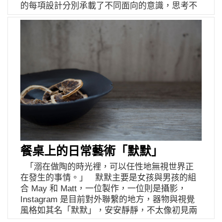
條都相當流暢的分則合皿。看到這裡，強力推薦
的每項設計分別承載了不同面向的意識，思考不
種煩心事。 如果要說歡樂陶一家是怎麼樣的品
你用心去瞭解以覺學的各個系列，細讀、細看，
分年紀、文化，搭建使用者與物件合一的管道，
牌，亭儀認為，必是上述的總和吧！現代人太需
甚至將它配戴進自己的生活裡，我們一起期待下
聯繫產品的永續情感與透過時間刻劃出的獨一價
要可以逃避的時間和空間，那就通通來吧！ 剛開
半年度和駁二店的合作吧！ 伊日好物 YIRI
值。兩位工業設計師 Angela 與 Mish 分別在設計
始兩年，工作室位在頂樓。很多人可能只注意到
GOODS 高雄駁二店 以覺學 INTZUITION — 以
上時而有許想法上的衝撞與矛盾，過程中以理性
陶器小而精緻的樣子，卻不曉得產出前，就是一
工藝的直覺來體現生活的哲學 臺灣設計師金工
與感性的合作互相挑戰對方激盪出新的想法，就
袋動輒數十公斤的土，必須來回好幾趟地搬上五
品牌於 2015 年創立，強調「以工藝的直覺體現
像是圓裡有方 ，方裡有圓。 她們說，在紐約早
樓；沒有煉土機時，就雙手揉土，身體不強壯也
生活哲學」，是探討當代生活與文化創新的設計
已習慣生活中充斥著各種刺激五感的體驗，所以
難！兩年下來，除了找到品牌發展的節奏、認識
首飾，提出「Clean Jewelry 純淨珠寶」的理想概
開發產品的設計思考，就直覺是以「感官」做引
更多朋友和工作夥伴，亭儀也重新邁出創作的步
念，將無毒製程、循環材質、少量客製、延長壽
線，舉例在紐約產出的「顏石蠟筆」，目的是希
伐。今年在台電大樓的河堤國小附近找到合適空
命、低碳低耗、無塑包裝作為品牌的永續堅持。
望透過手動繪畫，串起過往的記憶，我的理解像
間，生活瞬時競走起來。 相較於過去，亭儀發現
純手工細膩製作、用時間熟成，達成零廢棄之
是到了海邊拿起石頭，在另一顆石頭上寫下自己
自己已代謝掉許多邊邊角角的考量，陶器的一切
美，顛覆珠寶迷思，挖掘配戴的永恆價值。 以覺
的回憶，亦或ㄍㄨ是在地板上，用石頭替代粉筆
回歸簡單就好。她淡淡地笑說，近期還和附近万
學INTZUITION 官方網站 以覺學INTZUITION
畫出跳格子遊戲；而顏色呈現，則取材自累積了
餐桌上的日常藝術「默默」
象咖啡的老闆開始彈起吉他，原本以為還得沉寂
Instagram 伊日好物 YIRI GOODS — 用故事豐
好幾萬年的大自然配色，讓一顆蠟筆本身帶有豐
幾年的音樂，現在也擅自回歸了。李爸偶爾也會
富生活的選物品牌。 2020 年開始，以新面目
「溺在做陶的時光裡，可以任性地無視世界正
富的平衡色彩，也許長大後，我們真的都受限了
從台南北上突擊，因為做陶，父女反而有了更多
『伊日好物 YIRI GOODS 』與大家繼續碰撞交
在發生的事情。」 默默主要是女孩與男孩的組
曾經天馬行空的腦袋卻不自知，Unto 重新定義了
相處機會。很多的快樂，像磁鐵一樣，慢慢在靠
流。關注生活所需的美好，延續每件好物的使
合 May 和 Matt，一位製作，一位則是攝影，
畫筆的樣子，用觸覺與視覺產生。 Unto 作品介
攏。亭儀娓娓訴說每件事，聽來平凡，卻又兀自
命，從在地到國際，小至無形氣味，大以展覽概
Instagram 是目前對外聯繫的地方，器物與視覺
於探索工業、文化、物件和使用者間的關聯，由
帶著樂趣。生活會苦，但歡樂就藏在細節裡，而
之，提供你對所有品牌更全面的想像。 伊日好物
風格如其名「默默」，安安靜靜，不太像初見兩
大自然為靈感與工業美學之間相互激盪與融合，
這，就是歡樂陶一家 yeeee pottery。 歡樂陶一
YIRI GOODS 官方網站 伊日好物 YIRI GOODS
位時活潑的感覺。May 總稱呼自己是老闆娘，電