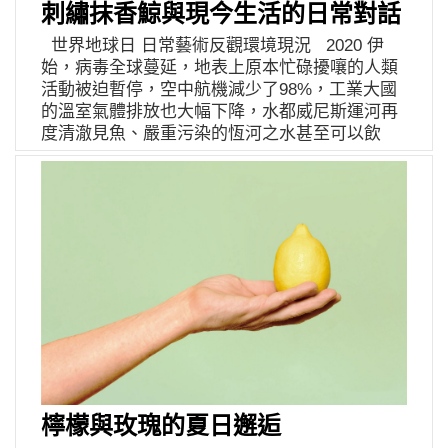
刺繡抹香鯨與現今生活的日常對話
重新整理的「豐達」，就此籌備開張。決然離開
技巧日漸成熟時，抱持著分享喜悅的初衷創立了
公司之後，他更把握每次的旅遊機會，流連在當
品牌，開始將自己的手作寶貝們帶到市集與客人
世界地球日 日常藝術反觀環境現況 2020 伊
地的二手書店，直到閉店前仍在努力翻找，回台
分享。 嬤嬤成立後，生活中多了一份與客人分享
始，病毒全球蔓延，地表上原本忙碌擾嚷的人類
灣後，再持續與書店聯繫。無法出國的時候，就
的喜悅，但是她們也隨即遇到瓶頸。當時她們尚
活動被迫暫停，空中航機減少了98%，工業大國
晃晃福和橋下的市集，像是替大家旅行的私人採
未發展植物系列的皮飾，產出的商品以可愛俏皮
的溫室氣體排放也大幅下降，水都威尼斯運河再
購，再逐一把故事帶到眾人面前，讓人細細閱讀
的袋包為主，因此面臨市場上眾多簡約風皮包的
度清澈見魚、嚴重污染的恆河之水甚至可以飲
和品味。偵探般的地毯式搜索，時常令他意外 驚
競爭。在意市場冷淡反應的她倆偶爾需要兼差，
用。美國 NASA最新公佈的一系列空照圖，看見
喜，譬如許多台灣客人以為源於日本的「大耳查
以補足持續創作的經費。當經營的壓力重重的壓
因為一場致命的人類瘟疫，卻意外還原了地球前
布」故事，其實是蘇聯時代的卡通作品，從中解
在肩上時，嬤嬤們任性的跟隨自己的直覺，放下
所未有的乾淨面貌！ 縫合人類與環境間複雜微
讀出對於社會的批判，在現在看來格外諷刺，同
一切跑到了遠離紛擾的山上。沈浸於山林的時間
妙的依賴關係 擅長將環境議題與刺繡作品相結合
時也是旅行的一大收穫。大半年來，疫情困住了
是純粹的，自然的一切彷彿在引導著人類放下一
的台灣藝術家陳聖文，則透過一次次的淨灘與淨
大家，但聽著他介紹店內的各種品項，我想，現
切的壓力，只能單純地感受到山上清新又帶點潮
山活動，將蒐集而來人類廢棄物轉化、融入刺繡
實再多的亂流也止不住他的熱情吧？！問他，解
濕的空氣、悅耳的蟲鳴鳥叫、與千變萬化彰顯自
作品之中。年度代表作〈萬事生降於哀戚，但非
禁後非去哪裡不可？他說，立陶宛或烏克蘭吧！
我存在的綠葉們。尤其是那綠葉，最為嬤嬤們所
死灰〉，12 米長的巨幅刺繡作品，將抹香鯨的身
總覺得還有很多故事在那裡。於此，我們只能暫
著迷：小猴喜歡筆筒樹的壯闊與威武，小璦喜歡
體當成梭子般，穿針引線，流暢於整幅作品中。
時先繫好安全帶，做好準備，再降落到豐達更多
栗蕨，因為總是能在各個角落看到它。 帶著富足
人類為滿足自身欲望，對地球上共同存在的動
的故事裡吧！ 豊逹雑貨商行・馬尾古書店 粉絲
的心靈下山後，他們開始著手計畫以市場能見度
物、植物與自然環境，造成壓迫，甚至不可逆的
專頁 豊逹雑貨商行・馬尾古書店 Instagram 伊
高的「鹿角蕨」作為主題的皮革掛飾。為了呈現
傷害。藝術家透過身體力行，持續在生活中落實
日好物 YIRI GOODS
植物獨一無二、自然且有機的樣貌，她們反覆衡
減少垃圾，並藉由一針一線，重新賦予生命力的
檸檬與玫瑰的夏日邂逅
量何種皮革的厚度最適合製作鹿角蕨，並堅持親
創作，並帶給世界希望！ 世界地球日起源？