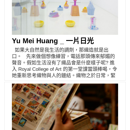
的哪個時候，興趣會成為一個品牌來經營⋯⋯。
於秩序及平衡的追求。非陶藝科班出身，創作跳
起 Cinder Umbrella 這樣似是而非的名份吧！然
接著她拿出首次柴燒的兩件作品，並告訴我這兩
脫陶藝作品的既定印象，反映後現代設計思維，
而這個詼諧的小插曲，卻是與童話元素息息相關
隻「青蛙」的故事，她說柴燒是一種需要至少三
刻意抹除或扭曲「功能性」，讓它們變得不好
的伏筆，Cinder 可以解釋成瑣碎的靈感，回溯到
天兩夜，輪流駐守在窯前，且需要細心照料的燒
用，不知道該怎麼用或者無法使用，中斷人們習
十八世紀，雨傘則是當時歐洲人的高雅配件，心
陶方式，除了維持窯內一定溫度，窯火的走向也
以為常的線性思考，重新思考自身與物件的關
想成為不了仙杜瑞拉沒關係，慢慢摸索，總會在
是安排胚體位置的重點之一，那個冬天她騎著自
係。 The Fruit Shop
這把屏障的保護下成為自己的樣子吧。 這次的夏
己的小五十，凌晨三點上山直到輪班結束，可以
Yu Mei Huang _ 一片日光
裝，肥臉選擇美人魚的故事作為主架構，取出泡
想像這並不是太容易的事，對比操作更方便的電
沫、珍珠、貝殼等具體材料，並以布料的透明、
如果大自然是我生活的調劑，那織造就是出
窯來說，由炭火的灰燼覆蓋而成的肌理更為原
流動與垂墜，表現悠游在海洋的意象。我問她是
口。 先來做個想像練習，電話那頭傳來郁媚的
始，我想，窯燒存在著作品更多發自內心的樣
取用迪士尼還是安徒生的版本，都還來不及反應
聲音。假如生活沒有了織品會是什麼樣子呢? 進
子，或許持續做陶的契機就這樣蹲定在她心中了
她就說了安徒生，好像長大就是這樣殘忍吧，沒
入 Royal College of Art 的第一堂課當頭棒喝，令
吧。 來到第六年，Kuwado 的器皿多數都與植
有餵養讀者太多的甜頭，安徒生的故事更接近真
她重新思考織物與人的鏈結。織物之於日常，緊
物相關，接觸的人不難發現她對植物的喜好，然
實，如同美人魚終究等不到王子，願意為愛情犧
密到容易被遺忘的程度，郁媚透過生活取樣，將
而近期 Kuku 延伸接觸到的東洋花藝，是一種因
牲的力量是多麽巨大，精神上就像是服裝能帶給
那些日常感知用不同視角反覆推敲，在編織中嘗
應花器而成的插花技巧，不但需要學習植物固定
女孩們的勇氣一樣吧。 肥臉形容，每次設計都是
試的每一步，揉雜穿引成對生活的回應。 起初升
在花器裡的方式，同時更要保持枝葉耐人尋味的
一場閱讀的旅行，透過主題，觀察那個年代的服
學時一心嚮往服裝設計，意念上是美好甚至有點
姿態，這也刺激了她，往後對於製作器皿擁有不
裝、瞭解原著或是電影，感受畫面的色調，拼湊
酷酷的。只因幫媽媽做訂製服的設計師建議她從
同視角的考量點。而經典的「青蛙」系列，顯見
具象或抽象的物件，再把靈感變成衣服。當我以
布料開始認識，進而進入輔大織品系。在大三的
她投注在品牌裡的心境，因為無以名狀的喜歡青
為這樣已經足夠展現骨子裡的浪漫性格了，她才
項目分組後認定接下來對針織發展的決心，爾後
蛙，所以做出種種相呼應的作品，直觀地感受愉
和我分享藏在心中的理想：是在歐洲的小山坡開
進入皇家藝術學院，以針織女裝完成學業，並在
快及放鬆的情緒，也正是吸引許多客人帶走作品
一間手工小店，那裡不分季節、年代，是能夠被