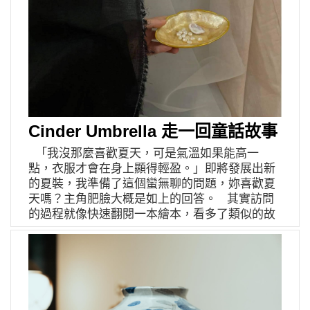
月 3 日，於伊日好物高雄駁二店二樓展覽空間，
一次展出 365 件作品。 馬賽百年製皂工藝結合
台灣陶藝創作的潔淨時光 由 72% 橄欖油、小蘇
打、水、鹽熬製而成的馬賽皂，是法國不可或缺
的洗沐與清潔民生用品。此次將質地天然、極簡
純粹的傳統馬賽皂結合台灣當代陶藝創作，讓看
似普遍的日常清潔動作，也能體現「帶給人喜悅
感受」的潔淨生活。 365 天四季釉彩手作皂盤
Cinder Umbrella 走一回童話故事
融入法國馬賽港灣風景 馬賽位居地中海，常年陽
光充沛，盛產橄欖，台灣陶藝創作者陳向榮以馬
「我沒那麼喜歡夏天，可是氣溫如果能高一
賽為靈感，純手作雕塑的皂盤，線條有機的形
點，衣服才會在身上顯得輕盈。」即將發展出新
體，即是陽光下橄欖葉的光影，也是幾艘徜徉在
的夏裝，我準備了這個蠻無聊的問題，妳喜歡夏
港灣的船隻。365 天的純手作皂盤花色各異，按
天嗎？主角肥臉大概是如上的回答。 其實訪問
不同月份呈現出四季遞嬗的釉彩，分別結合亮光
的過程就像快速翻閱一本繪本，看多了類似的故
與霧面處理，春夏粉嫩亮麗，秋冬寧靜沉穩，有
事，就盡量往更深處的寓意去發掘，她成立
些花色似滿天星斗，有些像是斑斕日光，加上底
Cinder Umbrella （簡稱CU）是自己對服裝的執
部皆以鉛字刻印每一天的日期，讓每個皂盤都能
念，經濟系畢業之後，報名了短期研修服裝設計
代表一個特別的日子。皂盤除了盛放馬賽皂，無
的基礎課程，爾後進入服裝公司當學徒修習了兩
釉底部亦可滴入精油擴香用作香氛小物。 《橄
年半，礙於當時的資源不⾜，便決定先從飾品作
欖、陽光與海的 365 天》聯名特展 即日起至
為品牌的起⼿式。 起初認識 CU，是在與「步