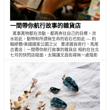
倫敦時裝週發表系列服裝。從一根紗線變成一塊
的因素，這又再次印證她認為陶土誠實的特質。
記得很久的地方，我腦中浮現所有曾經看過的動
布料的過程，在織造中她找到神馳的樂趣。 不過
面對各種身分的切換，Kuku 總是抱著互相學習的
畫，最後時常有一幕長鏡頭 ── 你不會知道主角
在針織世界看似怡然自得的她說道，自己從小過
態度，工作即生活的她，從日常裡吸收養分，今
接下來的生活，但卻提供了無限想像 …… 現在
動、容易失去耐心，搭配心急的性格，使她開始
天能是老師，明天也可以是學生，甚至與志同道
肥臉打開的故事，只短暫停留在夏天，讓她花點
接觸織布這件事時不斷與自己打架，耐不住性子
一間帶你航行故事的雜貨店
合的新朋友談起自己經營工作室的經驗，這種同
時間，繼續用服裝往下撰寫。 圖／Cinder
的她並反覆嘗盡編織的叛逆。透過 2019 年發表
等交流的狀態，讓她更清楚知道，Kuwado 是注
Umbrella Cinder Umbrella 取自 Cinderella 的
萬事萬物都在流動，都再奔往自己的目標。流
的「A Therapeutic Space」系列，她告訴我，過
重「分享」的品牌，同時催生更多有趣的事情發
諧音，以童話故事作為出發點，cinder 代表魔法
水如此，動物和所謂無生命的岩石也如此 — 約
去的她總想征服「織布」這件事，但不知不覺
生，像是去年底規劃了一個午後的時間，讓陶藝
的餘燼，而 umbrella 代表一種保護作用，即是殘
翰繆爾/美國國家公園之父 豊逹雑貨商行‧馬尾
中，她在織布的過程中感到心靜、踏實，甚至是
與手沖和甜點結合的「午茶時光」活動，就是與
破不堪乘著魔法的力量轉化成富麗輝煌的耀眼，
古書店｜一間帶你航行故事的雜貨店 相約在台北
被織布這個過程療癒，與它取得巧妙的平衡。如
身邊夥伴共同執行，而接下來也會延伸出 Open
不會因時間一到而稍縱即逝，成為世人永恆傳唱
七月的快閃店碰面，太陽讓文昌街尋無一處陰影
其名，郁媚在織造的創作過程中找到生活的出
Studio 的相關活動，讓工作室能以陶出發，成為
的珍寶。整個品牌的概念就是透過不斷創新的設
可躲，在總算抵達店門口的時候卻暑意全消，映
口，在針織的世界裡感到安心，誇大的說，是有
揉捏更多可能性的地方。 最後的最後，我們的談
計，創造不被潮流或時間所取代的永久性飾品。
入眼簾的是個奇幻櫥窗 ── 無法判斷年代的布偶
點依賴這片舒適圈。靈活的針織技法，就像郁媚
話出現更多生活中的瑣事，笑著說自己是金牛座
創作的風格則是延續歐美古董飾品的精緻與低調
中，錯置幾本兒童繪本，上頭掛著異國明信片串
給我的感覺，能透過各種生活經驗，去談及每個
且追求高效率的她，把事情都安排在今天，稍晚
奢華，其中又帶有一點現代時尚的簡約個性，利
起的旗幟。除了早期的塑料玩具本身具有強烈配
問題的答案，把自己的彈性拉到最大，似乎想法
還有個工作室拍攝，也許會在原本不是安排給做
用不同素材的拼裝，結合出古典文藝與現代美學
色外，由於傳統印刷品大多是原色墨水，所以能
自然會成型。 比起加緊腳步建立品牌的模樣，
陶的時間裡，順勢多做幾件作品。既務實又直率
交織的作品。 伊日好物 YIRI GOODS 官方網站
夠統整一塊斑斕的色彩，且拿捏得宜的視覺畫
她分享在 RCA 時教授鼓勵學生去發展創作的各
的個性，養成了 Kuwado 容易親近的形象，而青
伊日好物 YIRI GOODS instagram Cinder
面，這佈置力道確實相當用心，尤其店內溫度，
種型態。它可以是日常衣物，也可以是靜物雕
蛙則成為品牌表露真實最好的象徵。就像 Kuku
Umbrella instagram Cinder Umbrella facebook
認真是夏天的救贖，值得光顧店裡的人給老闆一
塑，又或是一場動態展演，郁媚想花更多心思去
上課總對學員說的，陶土會記憶你對它做的事
個掌聲。 曾與日本聯繫工作多年，從打扮，就能
探尋針織的在這其中的可能性。受困於疫情的她
情，直接表現在成品上。 Kuwado｜ 來自 kuku
看出鑑軒受日本文化的薰陶。在店內角落對坐，