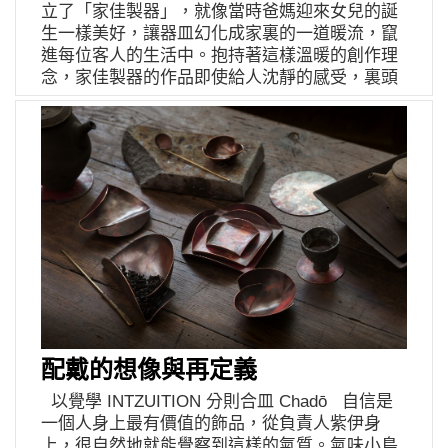
著想像在那片純淨的土地著陸，豐富的天然資源
日生活中的人與環境 也在瘟疫蔓延之際，讓人更
立了「家佳製器」，就像當時爸媽迎來女兒的誕
伊日好物 YIRIGOODS 粉絲專頁／伊日好物
讓人對成分更放心。這是一間有形的實驗室，場
意識到，環境的守護，沒有人是局外人，尤其企
生一樣美好，讓器皿幻化成家裏的一道暖流，竄
YIRIGOODS Instagram
景乾淨、佈置簡約卻填滿夢幻繽紛色彩，如同討
業，守護環境絕對是責無旁貸的社會責任！從創
進每位客人的生活中。抱持著這樣溫暖的創作理
喜的馬卡龍粉色禮盒設計及產品本身色澤；它也
立開始，伊日生活YIRI LIVING 就以植物、人
念，家佳製器的作品即使給人沈靜的感受，裏頭
可以是無形的，自然之於渺小的人類即是充滿無
文、藝術、環保作為品牌核心價值，除了不斷向
卻總是包覆著柔軟，就有這麼一個系列被我們撞
限可能的實驗場，變化萬千又何等純粹，飽含神
植物學習人與自然、人與土地之間，謙卑、互
見，規矩的龜裂紋理看著入迷，簡單的外在器
奇的療癒力量。 那是一位美得令人心驚的少
利、共生，微妙而珍貴的關係，更相信並堅持，
型，看似粗獷，其實存在一個甜甜的小秘密。
年。清澈的眉眼，昂揚的頸項，還有他紅潤透著
每一個人都值得被在乎，而我們安身立命之所在
品牌成立的同時，媽媽向家佳表示自己對陶藝的
粉嫩光暈的雙頰。新鮮的力量正在綻放，純潔土
的台灣這塊土地，更應該被好好重視與對待。 一
興趣，於是從基礎的土性、揉捏、成型，慢慢摸
壤滋養出無邊想像。一個堅定擁抱就讓時光開始
直以來，伊日生活旗下各品牌的環境守護行動，
索，並漸漸在家裡玩起手捏，不加思索的手指動
逆流。他在溫柔香氣裡誕生，他是愛與美的象
始終不遺餘力－伊聖詩芳療生活館 cosmescents
作，無意識的在容器外壓褶出有機的線性紋理，
徵。 ——玫瑰男孩 想像力到得了的地方，科學
提倡產品的空瓶回收，在創造優質的香氛生活同
圓的、扁的各有其風味，最後再由家佳執行後續
就有辦法解決。「科學與自然的美麗融合」展現
時，也不讓環境產生負擔甚或污染；伊日好物
的燒製作業，這系列趨於成熟後，一個個像瓜又
實驗精神，將新鮮檸檬與玫瑰花瓣的養分完整交
YIRI GOODS 的回收二手購物紙袋計畫，不僅讓
像果的器皿就這樣出現了，「手指的記憶」是家
給肌膚，油膩的乾渴的暗沉的疲倦的，全部慢走
資源被充分運用，並以行動實踐物盡其用的真
佳替它們命名的，她告訴我，媽媽曾經是廚師，
不送。保養就該這麼單純、有效。檸檬實驗室做
諦；伊日藝術計劃 YIRI ARTS 將藝術帶入生活，
也許雙手不曾忘掉料理食材的直覺，便自然而然
到了，因此品項也很簡單：「檸檬小姐月光寶
讓藝術不再遙不可及、不再抽象難解，而是生活
地創造出這樣的肌理，甚至有趣的形容，其實這
配戴的想像與再定義
盒」淨潤提亮，收藏一瓶潔膚膠、一支精華；
一部分，是可觸可感的具體生活體驗。 病毒帶
蠻像處理水餃皮的方式吧。 從此，媽媽和家佳多
「玫瑰男孩時光寶盒」彈嫩修復，收藏一瓶柔膚
以覺學 INTZUITION 分則合皿 Chadō 自信是
來焦慮、恐懼，甚至失措；但是，強大的愛與希
了聊天的話題，許多時候甚至是媽媽主動談起作
晶露、一支18歲精華油及一罐賦活再生乳霜。 檸
一個人身上最有價值的飾品，從負責人紫伊身
望更提醒我們，正是全面行動的時刻了！伊日生
品，一起討論客人給的建議，加以調整、改善，
檬小姐潔膚膠富含佛手柑精油、檸檬精油及蜂
上，很自然地就能覺察到這樣的氣質。氣味小島
活與這片土地永續存在的實踐，全面啟動！