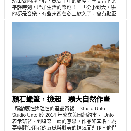
藉由做陶靜下心，感受手中的溫度，享受當下的
讓，隨著每一步驟的使用過程，彷彿徜徉在天然
盤，從少至多到有無的狀態，也完美體現了禪意
去工作室捏陶，即使距離住家不遠，媽媽卻說：
平靜時刻，增加生活的樂趣！ 「從小到大，學
玫瑰花海，花瓣一片片舒展開來，沈浸於迷人的
思維。 這系列的發表醞釀了兩年之久，其中最繁
「不習慣，還是在家裡好」，如此強烈對於
的都是音樂，有些東西在心上放久了，會有點壓
芬芳吐息裡。兩位的色澤同散發的香氣都來自天
複的程序是「燒色」處理，過往習慣了飾品的小
「家」的感情凝聚，就是家佳製器潛在的品牌魅
力，那時候就不負責任地想逃，陶藝社就這樣被
然萃取，也對應了各自的性情和魅力：檸檬小姐
物件製作，一旦變成量體大上幾倍的茶藝工具，
力，家，是我們心裏都擁有一定分量的溫暖存
我逃進去了。」亭儀總是笑笑地說，再笑笑地淡
充滿活力、青春氣息的鮮黃，亮白 CC 精華看得
材料的升溫處理與色澤拿捏，絕對足夠耗時費
在，與媽媽用心製作的手指記憶，便回應了一開
出話題；有了工作室後，難免會有接踵而來的負
到結晶果粒感質地；玫瑰男孩尤其是柔膚晶露，
心，反覆的實驗與嘗試，再加上自身的熱愛，都
始父母給的這個名字－家佳。 家佳製器粉絲專
擔，但她說，壓力再大，也總有開心的事。 成立
漂浮了一層如夢境般玫瑰色海洋，搖晃均勻後粉
讓紫伊一路上不肯放棄。今年文博會，以覺學選
頁｜https://www.facebook.com/ycchiaa/ 伊日好
初期，因為朋友總是拉長「儀」的尾音叫她，親
紅泡泡化為幸福能量守護你，很接近被愛的感
擇將分則合皿搬上檯面，使用耐火磚堆砌出的展
物粉絲專頁｜
暱卻不黏膩的稱呼，心情總會因此稍微開出幾朵
覺。 「檸檬小姐月光寶盒」用很簡單的方式好好
台，牆面拼上留著有機火痕且五光十色的紅銅
https://www.facebook.com/yiri.goods/ ＊圖片由
小花，所以，yeeee pottery 就這麼開始了。對亭
洗臉、「玫瑰男孩時光寶盒」用很簡單的步驟好
片，每一片都象徵一段試驗的時日，也再次告訴
「慢慢生活美」提供
儀來說，家，是很有歸屬感的地方，而快樂很重
好保護臉。一個要用青春的渲染力喚醒你，一個
所有人品牌的核心精神，配戴的行為之於生活，
要，「歡樂陶一家」雖然聽起來有點像早期的港
會以溫柔擁抱撫慰你。這個夏天，你也準備好跟
就傳遞著你自己的核心價值，日用的種種都能是
片，但她就是希望品牌能如其名，坦白如實的呈
他們來場美麗的邂逅了嗎？ 更多詳情請參考
配件，當然，茶藝工具也是。 花了好多心力，紫
現，而且沒有壓力的存在。 談到家，亭儀說，李
「伊日好物 YIRI GOODS」
伊突破了許多金工飾品的框架，一切回歸手工製
爸（亭儀爸爸）就是很單純的人，任何開心的事
作，卻不願只交出孤芳自賞的作品，當然得想辦
情都很願意嘗試。某天，只是在家隨口問他要不
顏石蠟筆，撿起一顆大自然作畫
法讓更多人瞭解，這挑戰工藝技法的價值所在，
要捏陶？一陣子過後，他竟就捏出數以百計的動
而經過了幾年時間，我們也能在台中草悟道接觸
觸動感性與理性的產品背後＿Studio Unto
物陶偶，各個獵奇有趣。簡單的，就可以最快
到以覺學了！ 延伸飾品之外的金工創作，在茶席
Studio Unto 於 2014 年成立美國紐約市。 Unto
樂，這是她愛爸爸的地方。另一位唐老師，大學
上，即便擺置也有被欣賞的最佳條件，考量了使
表示藉著、到達某一處的意思，作品如其名，為
陶藝社團大家長，每週總會挑一天聚集社員吃
用的動作及不同派別的拿取方式，成為手感與線
要喚醒使用者的五感與對美的情感而創作。他們
飯，無形間讓大家短暫遺忘當時課業和生活的種