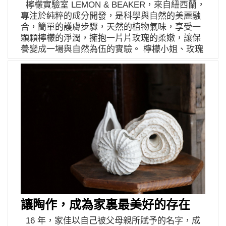
手裁剪縫製每一塊植鞣皮革、用專門的染料如同
檸檬實驗室 LEMON & BEAKER，來自紐西蘭，
1969 年 6 月盛夏，美國俄亥俄州克里夫蘭市的蓋
畫水彩似的在同一片皮革上手染上色，以獲得最
專注於純粹的成分開發，是科學與自然的美麗融
雅荷加河（Cuyahoga River）著火了！將近五層
自然溫柔的氣質。鹿角蕨上市後，獲得了許多的
合，簡單的護膚步驟，天然的植物氣味，享受一
樓高的烈焰和煙霧，沿著河岸，一段一段地爆
好評，漸漸地也讓嬤嬤開闢屬於自己的客群與市
顆顆檸檬的淨潤，擁抱一片片玫瑰的柔嫩，讓保
發。這不是這條河的第一次火警，慶幸的是，是
場，定下了品牌的良好基礎。 神奇的是，以花草
養變成一場與自然為伍的實驗。 檸檬小姐、玫瑰
最後一次了，甚至，成為一把淨化之火！就在
植物為出發的創作讓他們認識更多植友與山友，
男孩，和檸檬實驗室這個新品牌露面的日子
1970 年 4 月 22 日，地球任一角落都晝夜等長，
假日時相約一起去爬山，又或者只是走在鄉間的
2020520，一切都不禁浪漫症要發作地想起楚浮
陽光同時照耀在南極點和北極點上的春分這一
道路上，沿途深入認識各種常被忽略的花花草
的《夏日之戀》，在橋上賽跑追逐著狂放青春，
天，忍無可忍的兩千萬美國人以「乾淨的空氣與
草，並把它們轉換為自己的創作 —— 如同植物
而扮裝成男生的凱薩琳，自由不羈、雕像般迷人
水」為訴求，群起走上街頭，不僅成就了史上第
生根後自然地開展枝枒，嬤嬤愛著植物，而植物
微笑，大概就是檸檬小姐的化身了吧。清新的檸
一屆地球日，更催生了「潔淨水法」、「潔淨空
則順應著自然的法則，帶領她們走向更寬廣的旅
檬是女孩，柔情玫瑰花則是一位美少年，讓人又
氣法」、「瀕危物種法案」，並促進各國立法保
程。 嬤嬤 murmur 初心是活著的時候，放慢腳
翩翩聯想到三島由紀夫《禁色》裡宛如在浪花中
護環境的永續。20 年後，原本只在美國舉辦的地
步，觀察內在，用心呼吸感受生活的養分。 以植
誕生的完美胴體，濕潤還反射水光的肌膚牽引著
球日，1990 年 4 月 22 日，擴大成為全球 141 個
物為創作靈感來源。在生活環境中尋找創作的元
目光走入森林。像這樣玩味地翻轉既定性別印
國家、2 億人共同參與的世界地球日。 迄今，引
素，將那些被忽略的微小植物在收集觀察之後，
象，品牌想傳達的是，保養觀念也該拋開男女之
領世人關注環境議題的地球日已整整 50 周年。
以皮革創作仿造植物結構的方式再現，經過十幾
分，多在意一些你的膚質適合什麼、你喜歡的氣
雖然當前世界正籠罩在武漢肺炎陰霾之中，2020
道繁複手工工序，直覺性的創作自然系革飾。 飾
味、你怎麼生活、你是誰。 LEMON & BEAKER
年地球日，台灣更以「全面行動」（Climate
品由台灣常見的植物為靈感如台灣欒樹/蕨類/鹿
直譯是檸檬和燒杯，天然果實配上實驗必備器
Action）為主題，在全人類正面臨艱鉅考驗時
讓陶作，成為家裏最美好的存在
角蕨/九重葛為發想，以手工剪裁染色塑形方式，
具，伊日好物的新進品牌「檸檬實驗室」中文名
刻，期待所有人抱持積極正面態度，為地球的永
構築成不同姿態配戴其身讓人親近彷彿置身山
字也就這樣很科學地產出了。源自紐西蘭，帶領
續存在，以行動作為祝福，繼續努力不懈。 伊
16 年，家佳以自己被父母親所賦予的名字，成
中。 嬤嬤 murmur 粉絲專頁 更多資訊請參考