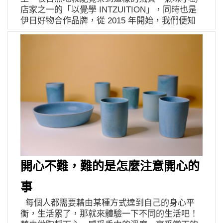
這系列器皿不僅只擁有母親的故事，也存在意外
蜜，徹底地把毛孔洗乾淨，油垢、髒污都卸除；
店家之一的「以覺學 INTZUITION」，同時也是
「萬事生降於哀戚，但非死灰」 展覽地點｜伊
的功能性，比起多數人在意的清潔問題，更多人
CC 精華使用紐西蘭獨有的頂級植物性配方卡瓦
伊日好物合作品牌，從 2015 年開始，我們便知
日好物YIRI GOODS駁二店 展覽地址｜高雄市鹽
給的是「食物的油會被自然地瀝掉」、「具有防
卡瓦葉、庫拉索蘆薈葉，則能補充肌膚因受到長
悉這年復一年都交出亮眼新品的金工工作室，不
埕區大義街2-3號（大義C9-14倉庫） 連絡電話｜
燙的效果」等回饋，都是不曾想過的優點，而最
時間日曬、空氣污染而流失的元氣。 玫瑰男孩柔
拘於形式，更不限於技法，總是將深遠且有底蘊
07-521-5783 營業時間｜週一至週四 12:00-19:00
近和媽媽一起學習花藝，兩人共同多了一些製陶
膚晶露富含玫瑰精油與花露，再加上紐西蘭珍貴
的工藝，扎實呈現在每次發表的作品裡，但這
週五至週日 11:00-19:00 *伊日好物YIRI
的想法，不久的將來，手指的記憶也許會捏出更
的黑樹蕨葉、卡瓦卡瓦葉及四翅槐花萃取，讓肌
次，我們並沒有要介紹飾品，而是茶席工具。使
GOODS粉絲專頁
多有意思的容器。 聊到家佳認為陶器在生活中擔
膚深層保水、柔嫩帶有健康光澤；18歲精華油上
用具有文化性的元素，傾心研究並重組在飾品設
任的角色，她告訴我，當自己做的器皿慢慢取代
層富含白芒花籽油、胡蘿蔔籽油與玫瑰果油能共
計裡頭，一直是以覺學相當拿手的概念，然而紫
家裡的日常餐具，才會注意到它們產生的改變，
同修復陽光造成的自由基傷害並恢復肌膚緊實彈
伊對茶道文化的喜愛，迎來這次機會，併著私
像是能夠紀錄時間的容器一樣，根據不同的使用
性，下層的水楊酸與迷迭香萃取物可以去除老廢
心，帶上以覺學挑戰更大的物件設計，最終煉成
習慣，有了什麼變化，慢慢能形成一種無形的價
角質、淡化斑點；賦活再生乳霜富含玫瑰精油與
「分則合皿」系列。 從禪學出發，茶道內化的是
值，即便再微小，身為這些孩子的媽媽，怎麼能
維他命B3，則在最後一道保養程序把所有養分鎖
追求自身狀態的平衡，演進至今，這項兼具優雅
不看見？也許這就是一種觀察練習，我們的情感
在臉上，找回年輕的亮麗光采。 她喜歡乾淨，
與情感交流的儀式，除了茶品與器皿稍有變革
時刻都可能更迭，每天都用來裝水的杯子、盛裝
喜歡一切簡單。她從不抹濃妝，崇尚自然。夏天
外，工具似乎一直少了點突破，而紫伊透過親自
水果的碗盤，哪天你心情莫名差了點，看著它
是她最愛的季節，讓微涼海水洗去整日負累，享
進入茶領域的見習，歷經拜師到演出，體悟茶藝
開心不難，難的是怎麼注意開心的
們，或許可以泛起一絲心中的漣漪，點醒了什麼
受在樹林裡自由奔跑掀起的暖風。她是陽光的孩
工具擁有更多想像的可能性；在茶道儀式中，每
愉快的故事，這就是我從家佳製器感受到的情
子，是青春的果實。 ——檸檬小姐 第一次試用
個步驟其實都深具意義，即使僅有上半身的動
事
感。 後來我好奇地問，父親對於家佳和媽媽一起
全系列產品時，檸檬小姐就像真的在手心擠了一
作，過程也必須行雲流水，這些肢體移動的軌跡
做陶的想法，雖然嘴上說他冥頑不靈，偶爾會懷
每個人都需要藉由某種方式達到自己的身心平
顆檸檬，富含滿滿維他命 C 的那味道是現榨檸檬
所展現出的線條，給了紫伊靈感，再結合圓的聚
疑作品們是否能被市場接受，但其實媽媽在捏陶
衡，生活累了，那就來體驗一下不同的生活吧！
汁本人無誤啊！玫瑰男孩的濃郁花香更是不遑多
分意象，有了一分則、二分碗、三分碟、無分
的同時，爸爸也陪在身邊；家佳曾帶著媽媽一起