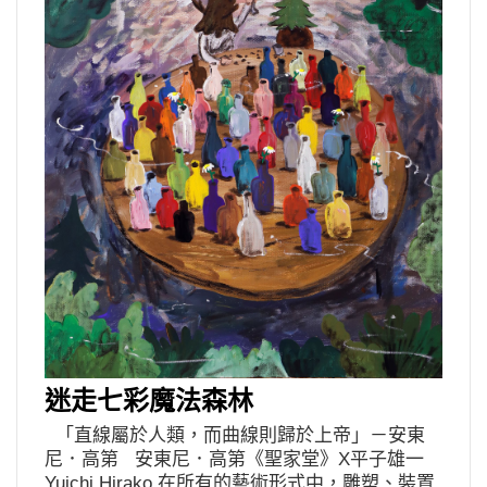
迷走七彩魔法森林
「直線屬於人類，而曲線則歸於上帝」－安東
尼．高第 安東尼．高第《聖家堂》X平子雄一
Yuichi Hirako 在所有的藝術形式中，雕塑、裝置