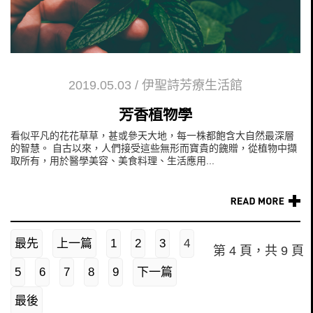
2019.05.03
/
伊聖詩芳療生活館
芳香植物學
看似平凡的花花草草，甚或參天大地，每一株都飽含大自然最深層
的智慧。 自古以來，人們接受這些無形而寶貴的餽贈，從植物中擷
取所有，用於醫學美容、美食料理、生活應用...
最先
上一篇
1
2
3
4
第 4 頁，共 9 頁
5
6
7
8
9
下一篇
最後