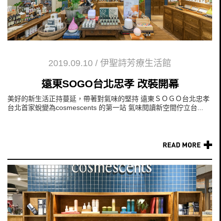
2019.09.10
/
伊聖詩芳療生活館
遠東SOGO台北忠孝 改裝開幕
美好的新生活正持蔓延，帶著對氣味的堅持 遠東ＳＯＧＯ台北忠孝
台北首家蛻變為cosmescents 的第一站 氣味閱讀新空間佇立台...