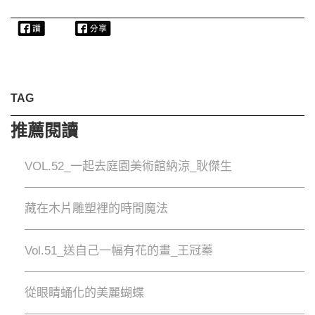
TAG
推薦閱讀
VOL.52_一起去庭園美術館納涼_耿傑生
藏在木片雕塑裡的時間魔法
Vol.51_送自己一幅有花的畫_王冠蓁
從眼睛蛹化的美麗蝴蝶