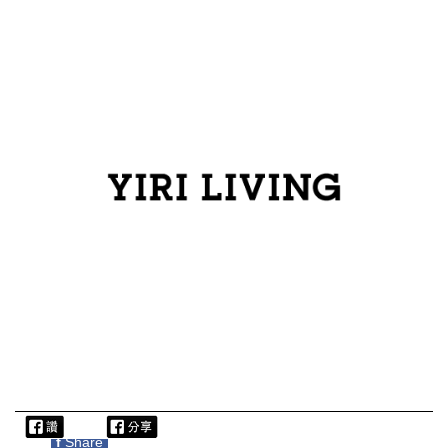
f
Share