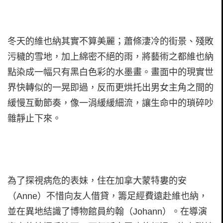
冬天的維也納其實不算美麗；蕭條淒冷的街景、殘敗
污穢的雪地，加上綿密不絕的雨，將藝術之都維也納
點染成一幅只有黑白色彩的水墨畫。畫面中的現實世
界快轉似的一晃即過，反而更烘托出男女主角之間的
緩慢互動節奏，像一涓緩緩細流，讓生命中的瑣碎吵
雜靜止下來。
為了探視病危的表妹，住在加拿大蒙特婁的安
（Anne）不惜向友人借貸，籌足經費遠赴維也納，
並在異地結識了博物館員約翰（Johann）。在導演