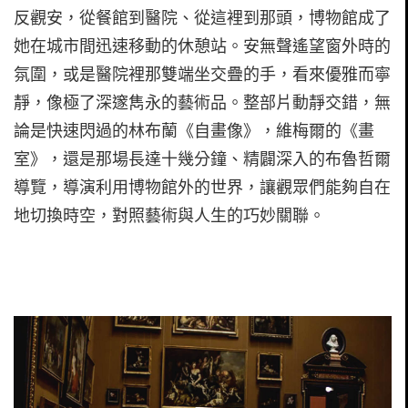
反觀安，從餐館到醫院、從這裡到那頭，博物館成了
她在城市間迅速移動的休憩站。安無聲遙望窗外時的
氛圍，或是醫院裡那雙端坐交疊的手，看來優雅而寧
靜，像極了深邃雋永的藝術品。整部片動靜交錯，無
論是快速閃過的林布蘭《自畫像》，維梅爾的《畫
室》，還是那場長達十幾分鐘、精闢深入的布魯哲爾
導覽，導演利用博物館外的世界，讓觀眾們能夠自在
地切換時空，對照藝術與人生的巧妙關聯。