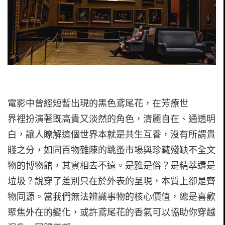
電影中曾經短暫出現的黑色鳶尾花，在芳療世
界裡扮演著既高貴又淡然的角色，清麗自在、通透明
白，讓人瞭解這個世界本就是共生互養，沒有所謂貴
賤之分，如同百物雜陳的跳蚤市場與珍藏殘缺不全文
物的博物館，其實相去不遠。是雅是俗？是精萃還是
垃圾？說穿了差別只在於外表的呈現，本質上卻是齊
物同源。當我們無法辨識事物的核心價值，總是喜歡
聚焦外在的變化，或許鳶尾花的香氣可以協助你穿越