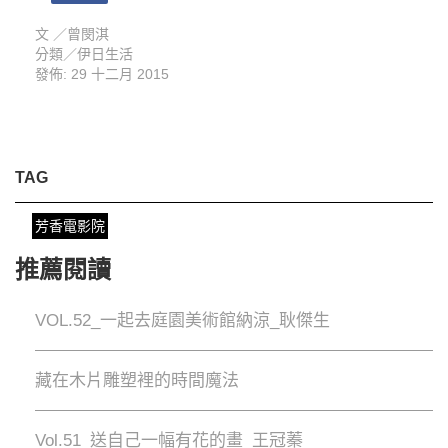
文 ／
曾閔淇
分類／
伊日生活
發佈: 29 十二月 2015
TAG
芳香電影院
推薦閱讀
VOL.52_一起去庭園美術館納涼_耿傑生
藏在木片雕塑裡的時間魔法
Vol.51_送自己一幅有花的畫_王冠蓁