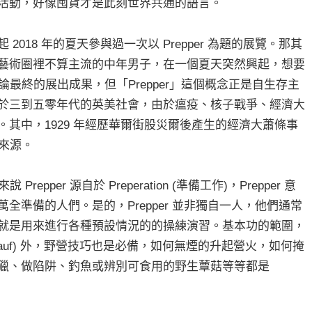
活動，好像囤貨才是此刻世界共通的語言。
018 年的夏天參與過一次以 Prepper 為題的展覽。那其
藝術圈裡不算主流的中年男子，在一個夏天突然興起，想要
先不論最終的展出成果，但「Prepper」這個概念正是自生存主
於三到五零年代的英美社會，由於瘟疫、核子戰爭、經濟大
其中，1929 年經歷華爾街股災爾後產生的經濟大蕭條事
機來源。
repper 源自於 Preperation (準備工作)，Prepper 意
全準備的人們。是的，Prepper 並非獨自一人，他們通常
就是用來進行各種預設情況的的操練演習。基本功的範圍，
rkauf) 外，野營技巧也是必備，如何無煙的升起營火，如何掩
獵、做陷阱、釣魚或辨別可食用的野生蕈菇等等都是