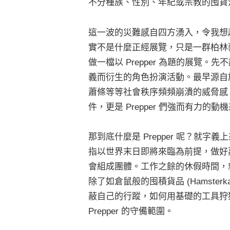
不分種族、性別、年紀或宗教的囤貨
這一波的災難感自四方湧入，令我想起 2
實不是什麼正經展覽，只是一群柏林
做一檔以 Prepper 為題的展覽。
義而衍生的角色扮演活動。最早源自
蕭條等等社會秩序頻頻崩潰的威脅感。
件，更是 Prepper 們強而有力的動
那到底什麼是 Prepper 呢？就字義上來說 P
指以世界末日即將來臨為前提，做好萬
會組成團體。工作之餘的休假時間，
除了如倉鼠般的囤積貨品 (Hamste
蔽自己的行蹤，如何用基礎的工具狩
Prepper 的守備範圍。