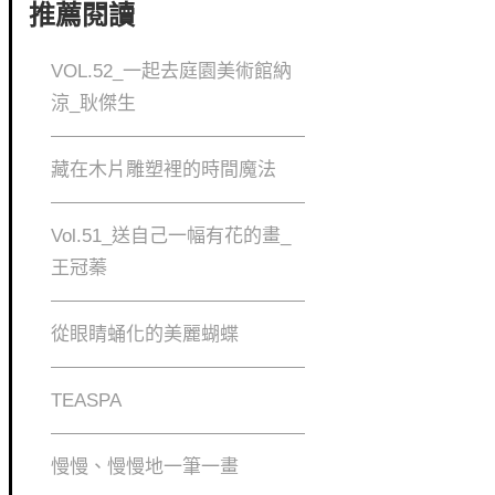
推薦閱讀
VOL.52_一起去庭園美術館納
涼_耿傑生
藏在木片雕塑裡的時間魔法
Vol.51_送自己一幅有花的畫_
王冠蓁
從眼睛蛹化的美麗蝴蝶
TEASPA
慢慢、慢慢地⼀筆⼀畫