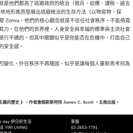
就是他們都為了逃避政府的統治（徵兵、迫遷、課稅、語言
高地地形進而發展出逃避統治的生存方法（以物易物、採
 或是 Zomia，他們的核心觀念就是不信任社會秩序，不能倚靠
其力。在他們的世界裡，人身安全與幸福的標準與主流社會
是行不通的。但其中關鍵似乎是你能否在危機中，打造自己
的安全感。
烈變化，外在秩序不再穩固，似乎是讓每個人重新思考何為
歷史 》，作者詹姆斯斯柯特 James C. Scott ，五南出版。
ter day 伊日好生活
客服
YIRI LIVING
02-2653-7791