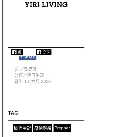
f
Share
文 ／
吳思薇
分類／
伊日生活
發佈: 01 六月 2020
TAG
歐洲筆記
疫情趨緩
Prepper