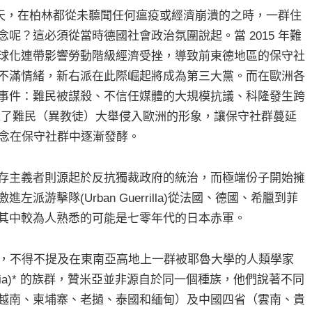
的夏天，在柏林都從未聽聞任何瘟疫或經濟崩潰的之時，一群住
呢？這必須從當時德國社會政治氛圍說起。當 2015 年難
球化連帶影響勞動階級經濟受挫，導致前東德地區的保守社
不滿情緒，新右派在此際崛起將成為第三大黨。而在歐洲各
事件：難民被謀殺、不信任媒體的大規模抗議、科隆發生跨
造了難民（異教徒）大舉侵入歐洲的形象，讓保守社群蔓延
的觀念在保守社群中逐漸發酵。
存主義者則源起於反抗獨裁政府的統治，而極端份子開始擁
派游擊隊(Urban Guerrilla)從法國、德國、希臘到菲
其中較為人熟悉的可能是七零年代的日本赤軍。
史之時，不得不提及在東南亞高地上一群被耶魯大學的人類學家
(Zomia)* 的族群，贊米亞並非源自於同一個種族，他們說著不同
越南、柬埔寨、老撾、泰國和緬甸）及中國四省（雲南、貴