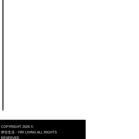
COPYRIGHT 2026 ©
伊日生活 - YIRI LIVING ALL RIGHTS
RESERVED