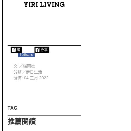
f
Share
文 ／
楊雨樵
分類／
伊日生活
發佈: 04 三月 2022
TAG
推薦閱讀