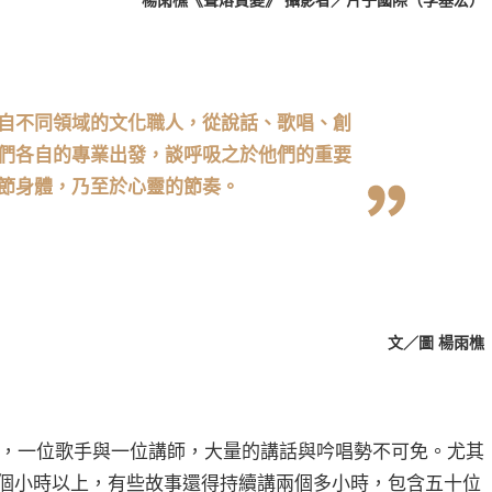
楊雨樵《聲熔質變》 攝影者／片子國際（李基宏）
自不同領域的文化職人，從說話、歌唱、創
們各自的專業出發，談呼吸之於他們的重要
節身體，乃至於心靈的節奏。
文／圖 楊雨樵
講述者，一位歌手與一位講師，大量的講話與吟唱勢不可免。尤其
個小時以上，有些故事還得持續講兩個多小時，包含五十位