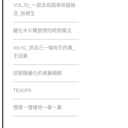
VOL.52_一起去庭園美術館納
涼_耿傑生
藏在木片雕塑裡的時間魔法
Vol.51_送自己一幅有花的畫_
王冠蓁
從眼睛蛹化的美麗蝴蝶
TEASPA
慢慢、慢慢地⼀筆⼀畫