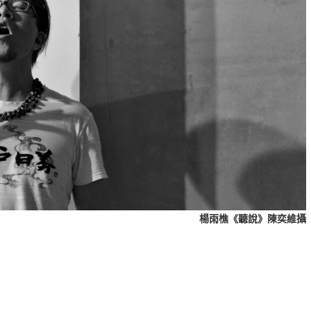
楊雨樵《聽說》陳奕維攝