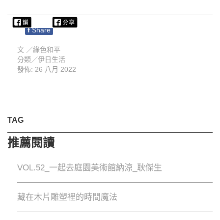
f
Share
文 ／
綠色和平
分類／
伊日生活
發佈: 26 八月 2022
TAG
推薦閱讀
VOL.52_一起去庭園美術館納涼_耿傑生
藏在木片雕塑裡的時間魔法