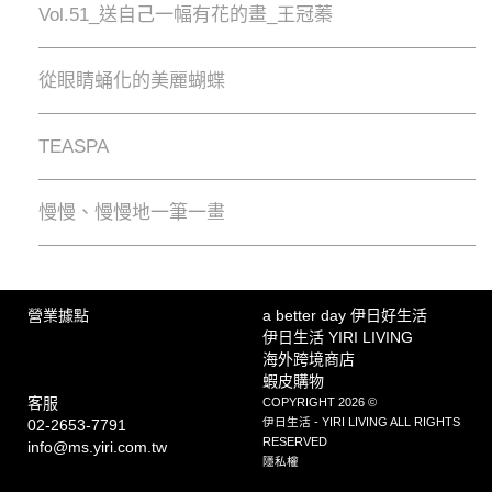
Vol.51_送自己一幅有花的畫_王冠蓁
從眼睛蛹化的美麗蝴蝶
TEASPA
慢慢、慢慢地⼀筆⼀畫
營業據點
a better day 伊日好生活
伊日生活 YIRI LIVING
海外跨境商店
蝦皮購物
客服
COPYRIGHT 2026 ©
伊日生活 - YIRI LIVING ALL RIGHTS
02-2653-7791
RESERVED
info@ms.yiri.com.tw
隱私權