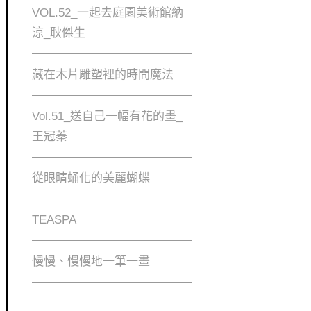
VOL.52_一起去庭園美術館納
涼_耿傑生
藏在木片雕塑裡的時間魔法
Vol.51_送自己一幅有花的畫_
王冠蓁
從眼睛蛹化的美麗蝴蝶
TEASPA
慢慢、慢慢地⼀筆⼀畫