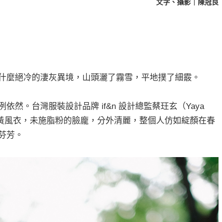
文字、攝影｜陳冠良
什麼絕冷的淒灰異境，山頭灑了霧雪，平地撲了細霰。
然。台灣服裝設計品牌 if&n 設計總監蔡玨玄（Yaya
檳黃風衣，未施脂粉的臉龐，分外清麗，整個人仿如綻顏在春
芬芳。