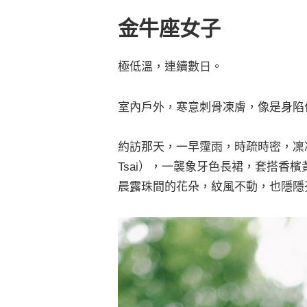
金牛座女子
極低溫，連續數日。
室內戶外，寒意刺骨凍膚，像是身陷
約訪那天，一早霪雨，時疏時密，凜冽依
Tsai），一襲象牙色長裙，套搭香
晨露珠間的花朵，紋風不動，也隱隱