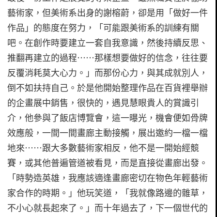
藝術家，但美術系出身的謝榕蔚，卻是用「做好一件
作品」的態度在努力，「可能跟美術系的訓練有關
吧。在創作時要建立一套自我意識，然後持續反思、
推翻再建立的過程⋯⋯那樣想要做好的信念，往往要
反覆消耗莫大心力。」而那份心力，與其成就別人，
倒不如扶持自己。於是他開始整理作品在百貨裡舉辦
的企畫展中銷售，很快的，遇見慧眼貴人的賞識引
介，他參與了飯店博覽會，這一曝光，機會便如骨牌
效應般，一間一間畫廊主動接觸，展出邀約一檔一檔
地來⋯⋯跟大多數藝術家相反，他不是一開始經競
賽，或其他普遍管道被看見，而是直接從畫廊出發。
「時勢造英雄，我應該適逢畫廊密切在物色年輕藝術
家合作的時期。」他玩笑道，「我就像路邊的雜草，
不小心就長起來了。」而十年過去了，下一個世代的