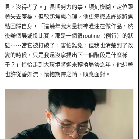
見，沒得考了。」長期努力的事，頃刻模糊，定位跟
著失去座標，但較起焦慮心理，他更意識或許該將焦
點回歸自身，「這幾年我大量精神灌注在做作品，然
後辦個展或投比賽，那是一個很routine（例行）的狀
態⋯⋯當它被打破了，害怕難免，但我也清楚到了改
變的時候，只是我還沒拿捏出下一個階段是什麼樣
子？」恰恰走到大環境將迎來轉換局勢之年，他想著
也許從善如流，懷抱期待之情，順應面對。