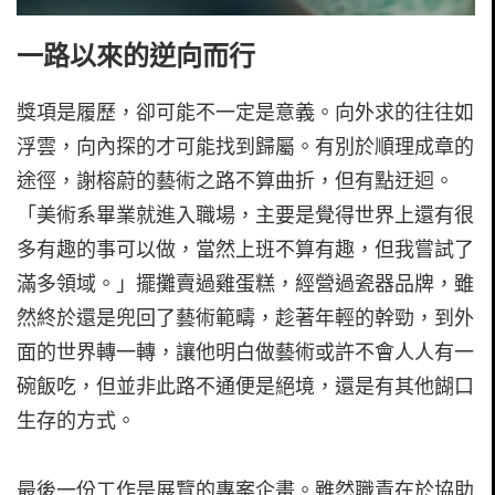
一路以來的逆向而行
獎項是履歷，卻可能不一定是意義。向外求的往往如
浮雲，向內探的才可能找到歸屬。有別於順理成章的
途徑，謝榕蔚的藝術之路不算曲折，但有點迂迴。
「美術系畢業就進入職場，主要是覺得世界上還有很
多有趣的事可以做，當然上班不算有趣，但我嘗試了
滿多領域。」擺攤賣過雞蛋糕，經營過瓷器品牌，雖
然終於還是兜回了藝術範疇，趁著年輕的幹勁，到外
面的世界轉一轉，讓他明白做藝術或許不會人人有一
碗飯吃，但並非此路不通便是絕境，還是有其他餬口
生存的方式。
最後一份工作是展覽的專案企畫。雖然職責在於協助