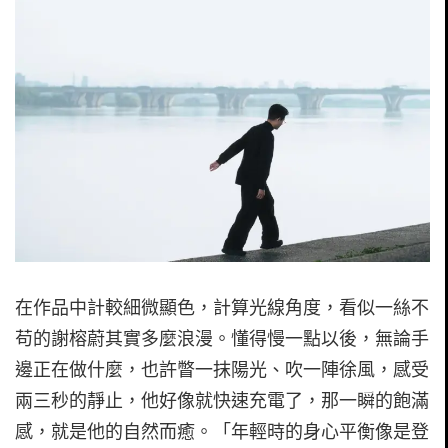
在作品中計較細微顯色，計算光線角度，看似一絲不
苟的謝榕蔚其實多麼浪漫。懂得慢一點以後，無論手
邊正在做什麼，也許瞥一抹陽光、吹一陣徐風，感受
兩三秒的靜止，他好像就快速充電了，那一瞬的飽滿
感，就是他的自然而癒。「年輕時的身心平衡像是登