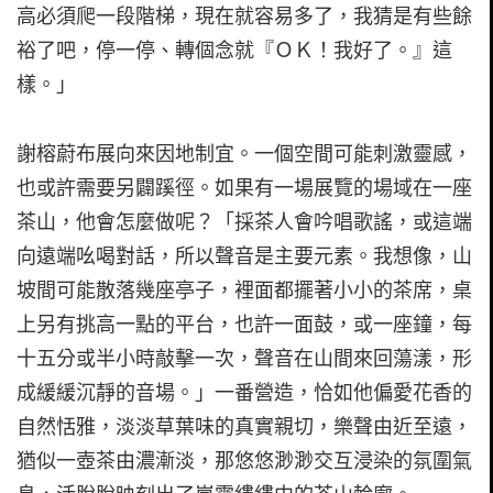
高必須爬一段階梯，現在就容易多了，我猜是有些餘
裕了吧，停一停、轉個念就『ＯＫ！我好了。』這
樣。」
謝榕蔚布展向來因地制宜。一個空間可能刺激靈感，
也或許需要另闢蹊徑。如果有一場展覽的場域在一座
茶山，他會怎麼做呢？「採茶人會吟唱歌謠，或這端
向遠端吆喝對話，所以聲音是主要元素。我想像，山
坡間可能散落幾座亭子，裡面都擺著小小的茶席，桌
上另有挑高一點的平台，也許一面鼓，或一座鐘，每
十五分或半小時敲擊一次，聲音在山間來回蕩漾，形
成緩緩沉靜的音場。」一番營造，恰如他偏愛花香的
自然恬雅，淡淡草葉味的真實親切，樂聲由近至遠，
猶似一壺茶由濃漸淡，那悠悠渺渺交互浸染的氛圍氣