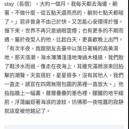
stay（長宿），大約一個月。我每天都去海邊，躺
著，不做什麼，從五點天還亮亮的，躺到七點天都暗
了。」若非曾身不由己於快，又怎能心安理得於慢。
慢下來，世界不再只是過眼雲煙；也有更多的不期而
遇。屬於夜型人的他，比起白天，更喜歡晚上出門。
「有次半夜，我跟朋友去臺中以落日著稱的高美濕
地。那天漲潮，海水薄薄淺淺地淹過木棧道，我們脫
了鞋涉水而過，像走在夜海上，耳邊充滿微浪來回拍
擊的潮聲。天氣很好，星星很多，沒有其他人，我們
一直走，感官在四周無限包圍的黑裡一直放大。」他
指指牆上一幅畫，層層疊疊的墨色裡，朦朧的地平線
前，浮蕩幽迴著海浪的波紋，彷彿那一夜喧囂的寂靜
就這麼被他銘記了。