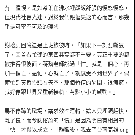
有一種慢，是如茶葉在沸水裡緩緩舒張的慢悠慢悠，
但現代社會光速，對於我們跟著失速的心而言，那幾
乎是可望不可及的理想。
謝榕蔚回憶還是上班族彼時，「如果下一刻要斷氣
了，回首看忙碌的東西其實都不重要，真正重要的都
被推得很後面。蔣勳老師說過『忙』就是一個心，再
加一個亡，過忙，心就亡了，就感受不到世界了。偶
爾忙到黃昏抬頭看天空，那個暫停的瞬間，很療癒，
就好像跟世界又重新接軌，有點小小的感動。」
馬不停蹄的職場，講求效率運轉，讓人只埋頭趕快，
離了慢。而今謝榕蔚的「慢」是因為明白有相對的
「快」才得以成立。「離職後，我去了台南高雄long