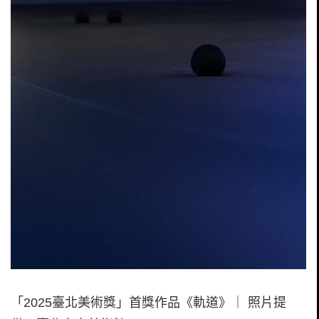
「2025臺北美術獎」⾸獎作品《軌道》｜ 照片提