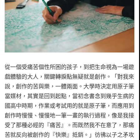
從一個受痛苦個性所困的孩子，到把生命視為一場遊
戲體驗的大人，關鍵轉捩點無疑就是創作。「對我來
說，創作的苦與樂，一體兩面。大學時決定用原子筆
當媒材，其實是回到起點，當初念書念到幾乎生病的
國高中時期，作業或考試用的就是原子筆，而應用到
創作時慢慢、慢慢地一筆一畫的執行過程，像是我接
受了那種必經的『痛苦』。而既然我不在意了，那痛
苦就反向被創作的『快樂』抵銷。」彷彿以子之矛攻