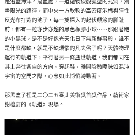
是湛藍海洋。最盡處，一道拋物線般弧型的孔洞，刻
畫陽光的路徑，而中央一方軟軟的高密度泡棉與彈性
反光布打造的池子，每一雙探入的起伏顛簸的腳趾
前，都有一粒亦步亦趨的黑色橡膠小球⋯⋯那跟著跑
的小黑球，是不是好像光天化日下無新鮮事般，誰不
是什麼都缺，就是不缺煩惱的凡夫俗子呢？天體物理
運行的軌道下，平行著另一條塵世軌道，我們都同在
其上奔往各自的方向。穿起鞋，離開陰翳曖昧如混沌
宇宙的空間之際，心念如此悄悄轉動著。
那黑盒子裡是二〇二五臺北美術獎首獎作品，藝術家
謝榕蔚的《軌道》現場。