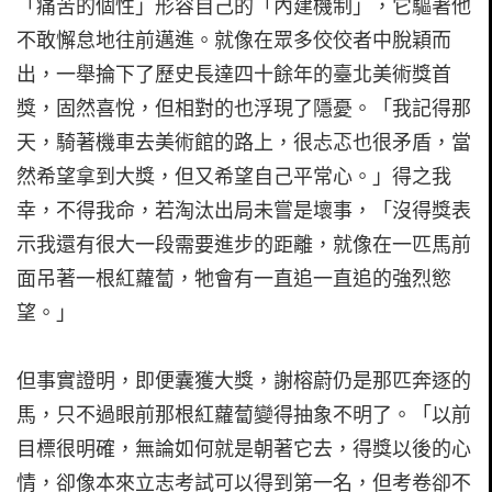
「痛苦的個性」形容自己的「內建機制」，它驅著他
不敢懈怠地往前邁進。就像在眾多佼佼者中脫穎而
出，一舉掄下了歷史長達四十餘年的臺北美術獎首
獎，固然喜悅，但相對的也浮現了隱憂。「我記得那
天，騎著機車去美術館的路上，很忐忑也很矛盾，當
然希望拿到大獎，但又希望自己平常心。」得之我
幸，不得我命，若淘汰出局未嘗是壞事，「沒得獎表
示我還有很大一段需要進步的距離，就像在一匹馬前
面吊著一根紅蘿蔔，牠會有一直追一直追的強烈慾
望。」
但事實證明，即便囊獲大獎，謝榕蔚仍是那匹奔逐的
馬，只不過眼前那根紅蘿蔔變得抽象不明了。「以前
目標很明確，無論如何就是朝著它去，得獎以後的心
情，卻像本來立志考試可以得到第一名，但考卷卻不