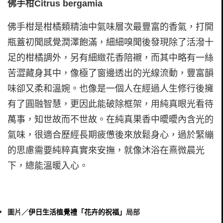
佛手柑Citrus bergamia
佛手柑是柑橘類精油中氣味層次最豐富的香氣，打開
瓶蓋初聞感覺潤澤飽滿，細細嗅聞後發現除了活潑十
足的柑橘調外，另有細緻花香陪襯，而其中略有一絲
苦澀藏身其中，像極了窗邊透出的光線流動，豐富韻
味卻又柔和溫婉。也像是一個人在經過人生修行後擁
有了圓融智慧，更因此能破除框架，用純真眼光看待
萬事，知世故而不世故。在純真果香中曖曖內含光的
氣味，很適合歷經長期疲憊後來放鬆身心，過於緊繃
的思慮需要純粹真實來安撫，就像沐浴在熹微晨光
下，總能溫暖入心。
圖片／
伊日生活植覺禮「花卉的祝福」
局部