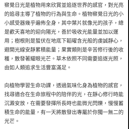
察覺日光是植物用來欣賞並追逐世界的感官，對光亮
的追尋主導了植物的行為與生命。植物察覺日光的小
小感受器幾乎遍佈全身，其中葉片就像光的孩子，總
是歡天喜地的迎向陽光，善於吸收光能量並加以運
用；樹根則是蜇伏在地底下韜曜含光般的虔誠靜心，
避開光線安靜累積能量；果實類則是辛苦修行後的收
穫，散發著耀眼光芒。草木依照不同需要追逐光照，
由如人類追求生活豐富滿足。
向植物學習生命功課，透過氣味化身為植物的感官，
找尋適合在生命旅程中的陪伴的光，在靜心修行時能
沉澱安放，在需要發揮所長時也能微光閃爍，慢慢蓄
積生命的能量，有一天將散發出專屬於你獨一無二的
光芒。