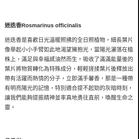
迷迭香Rosmarinus officinalis
迷迭香是喜歡日光溫暖照拂的全日照植物，細長葉片
像舉起小小手臂如此地渴望擁抱光，當陽光灑落在植
株上，滿足與幸福感油然而生。吸收了滿滿能量後的
葉片將物質轉化為特殊成分，輕輕搓揉葉片後釋放出
帶有活躍而熱情的分子，立即滿手馨香，那是一種帶
有明亮陽光的記憶，特別適合提不起勁的灰暗時刻，
讓我們能夠提振精神並率真地勇往直前，喚醒生命之
靈。