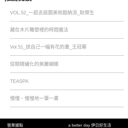
VOL.52_一起去庭園美術館納涼_耿傑生
藏在木片雕塑裡的時間魔法
Vol.51_送自己一幅有花的畫_王冠蓁
從眼睛蛹化的美麗蝴蝶
TEASPA
慢慢、慢慢地⼀筆⼀畫
營業據點
a better day 伊日好生活