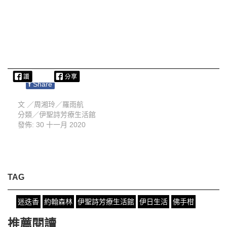
f
Share
文 ／
周湘玲／羅雨航
分類／
伊聖詩芳療生活館
發佈: 30 十一月 2020
TAG
迷迭香
約翰森林
伊聖詩芳療生活館
伊日生活
佛手柑
推薦閱讀