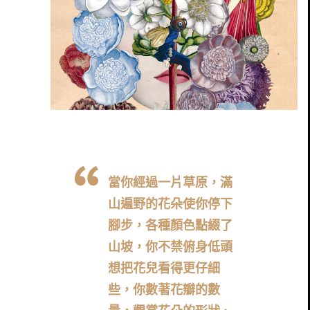
當你經過一片草原，滿
山遍野的花朵使你停下
腳步，各種顏色點綴了
山坡，你不禁俯身低頭
想把花兒看得更仔細
些，你數著花瓣的數