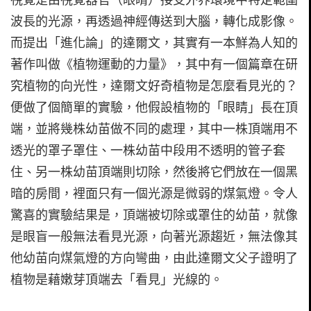
視覺是由視覺器官（眼睛）接受外界環境中特定範圍
波長的光源，再透過神經傳送到大腦，轉化成影像。
而提出「進化論」的達爾文，其實有一本鮮為人知的
著作叫做《植物運動的力量》，其中有一個篇章在研
究植物的向光性，達爾文好奇植物是怎麼看見光的？
便做了個簡單的實驗，他假設植物的「眼睛」長在頂
端，並將幾株幼苗做不同的處理，其中一株頂端用不
透光的罩子罩住、一株幼苗中段用不透明的管子套
住、另一株幼苗頂端則切除，然後將它們放在一個黑
暗的房間，裡面只有一個光源是微弱的煤氣燈。令人
驚喜的實驗結果是，頂端被切除或罩住的幼苗，就像
是眼盲一般無法看見光源，向著光源趨近，無法像其
他幼苗向煤氣燈的方向彎曲，由此達爾文父子證明了
植物是藉嫩芽頂端去「看見」光線的。