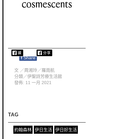
f
Share
文 ／
周湘玲／羅雨航
分類／
伊聖詩芳療生活館
發佈: 11 一月 2021
TAG
約翰森林
伊日生活
伊日好生活