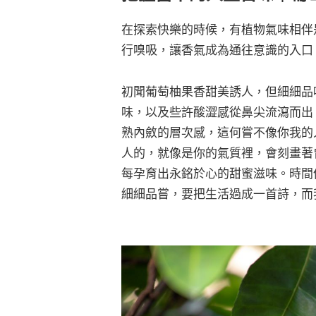
在探索快樂的時候，有植物氣味相伴
行嗅吸，讓香氣成為通往意識的入口
初聞葡萄柚果香甜美誘人，但細細品
味，以及些許酸澀感從鼻尖流瀉而出
熟內斂的層次感，這何嘗不像你我的
人的，就像是你的氣質裡，會刻畫著
每孕育出永銘於心的甜蜜滋味。時間
細細品嘗，要把生活過成一首詩，而