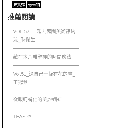
果實類
葡萄柚
推薦閱讀
VOL.52_一起去庭園美術館納
涼_耿傑生
藏在木片雕塑裡的時間魔法
Vol.51_送自己一幅有花的畫_
王冠蓁
從眼睛蛹化的美麗蝴蝶
TEASPA