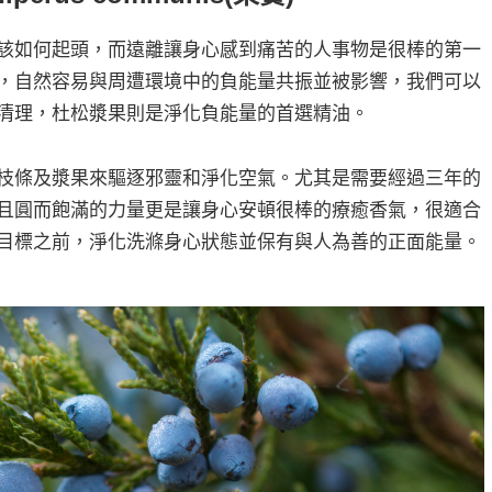
該如何起頭，而遠離讓身心感到痛苦的人事物是很棒的第一
，自然容易與周遭環境中的負能量共振並被影響，我們可以
清理，杜松漿果則是淨化負能量的首選精油。
枝條及漿果來驅逐邪靈和淨化空氣。尤其是需要經過三年的
且圓而飽滿的力量更是讓身心安頓很棒的療癒香氣，很適合
目標之前，淨化洗滌身心狀態並保有與人為善的正面能量。