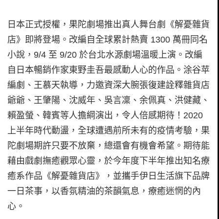
日本正式授權，果陀劇場推出真人舞台劇《解憂雜貨
店》即將登場。改編自全球累計熱賣 1300 萬冊同名
小說，9/4 至 9/20 於台北水源劇場溫暖上演。改編
自日本暢銷作家東野圭吾最感動人心的作品。涂谷苹
編劇、王慕天執導，力邀資深大腕張復建詮釋雜貨店
爺爺、王肇陽、沈威年、吳言凜、余佩真、洪健藏、
賴盈螢、韓賓等人擔綱演出，令人倍感期待！2020
上半年時代動盪，全球遭遇前所未有的疫情考驗，果
陀劇場期許只要不放棄，總還會有機會希望。期待能
藉由戲劇撫癒觀眾心靈，於今年度下半年推出知名療
癒系作品《解憂雜貨店》，並攜手伊日生活旗下品牌
一日茶事，以香氛精油的茶韻氣息，療癒迷惘的內
心。