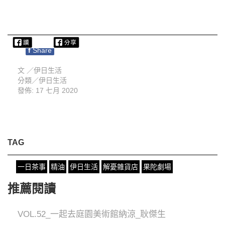
f
Share
文 ／
伊日生活
分類／
伊日生活
發佈: 17 七月 2020
TAG
一日茶事
精油
伊日生活
解憂雜貨店
果陀劇場
推薦閱讀
VOL.52_一起去庭園美術館納涼_耿傑生