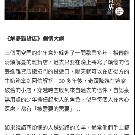
《解憂雜貨店》劇情大綱
三個闖空門的少年意外躲進了一間歇業多年、相傳能
消煩解憂的雜貨店，過去只要在晚上將寫了煩惱的信
丟進雜貨店鐵捲門的投遞口，隔天就可以在店後方的
牛奶箱拿到回信解答！30 多年後，奇蹟降臨在這家
破舊的小店，穿越時空收到來自過去的信件，自認豪
無用處的少年擔任起助人的角色，似乎每個人在內心
深處，都有「被需要的需要」…
如果說諮商煩惱的人是迷路的羔羊，通常他們手上都