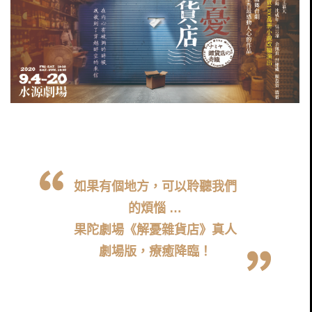
如果有個地方，可以聆聽我們
的煩惱 …
果陀劇場《解憂雜貨店》真人
劇場版，療癒降臨！