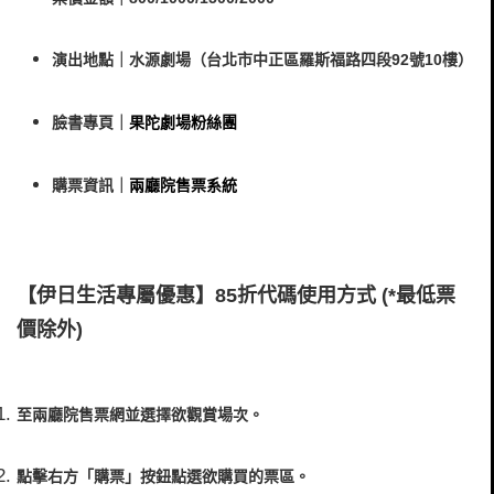
演出地點｜水源劇場（台北市中正區羅斯福路四段92號10樓）
臉書專頁｜
果陀劇場粉絲團
購票資訊｜
兩廳院售票系統
【伊日生活專屬優惠】85折代碼使用方式 (*最低票
價除外)
至兩廳院售票網並選擇欲觀賞場次。
點擊右方「購票」按鈕點選欲購買的票區。