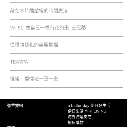
藏在木片雕塑裡的時間魔法
Vol.51_送自己一幅有花的畫_王冠蓁
從眼睛蛹化的美麗蝴蝶
TEASPA
慢慢、慢慢地⼀筆⼀畫
營業據點
a better day 伊日好生活
伊日生活 YIRI LIVING
海外跨境商店
蝦皮購物