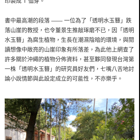
印製成 T 恤穿。
書中最高潮的段落 —— 一位為了「透明水玉簪」跌
落山崖的教授，也令董景生推敲琢磨不已，因「透明
水玉簪」為腐生植物，生長在潮濕陰暗的環境，與閱
讀想像中敞亮的山崖印象有所落差，為此他上網查了
許多關於沖繩的植物分佈資料，甚至夥同發現台灣第
一株「透明水玉簪」的研究員好友們，七嘴八舌地討
論小說情節與此設定成立的可能性，不亦樂乎。