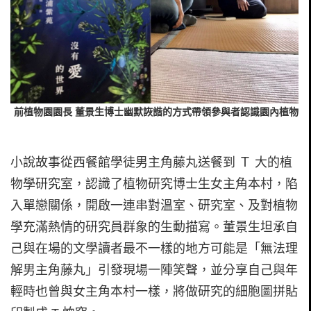
前植物園園長 董景生博士幽默詼諧的方式帶領參與者認識園內植物
小說故事從西餐館學徒男主角藤丸送餐到 Ｔ 大的植
物學研究室，認識了植物研究博士生女主角本村，陷
入單戀關係，開啟一連串對溫室、研究室、及對植物
學充滿熱情的研究員群象的生動描寫。董景生坦承自
己與在場的文學讀者最不一樣的地方可能是「無法理
解男主角藤丸」引發現場一陣笑聲，並分享自己與年
輕時也曾與女主角本村一樣，將做研究的細胞圖拼貼