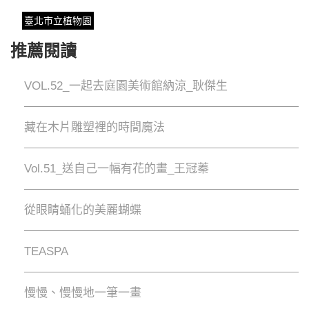
臺北市立植物園
推薦閱讀
VOL.52_一起去庭園美術館納涼_耿傑生
藏在木片雕塑裡的時間魔法
Vol.51_送自己一幅有花的畫_王冠蓁
從眼睛蛹化的美麗蝴蝶
TEASPA
慢慢、慢慢地⼀筆⼀畫