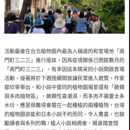
活動最後在台北植物園內最為人稱道的和室場地「南
門町三二三」進行座談。因爲疫情關係已閉館數月的
「南門町三二三」，有幸因這本精采的小說開啟首場
活動，接著將於下週陸續開放讓民眾進入遊覽。作家
鄒欣寧舉出，和小說中雷同的植物園場景還有「蕨類
與多肉植物區」，蕨類性喜潮濕，而多肉不需要太多
水份，應是很難得會擺在一起種植的兩種植物，台灣
的植物園卻能和日本小說不約而同，令人驚喜，也鼓
勵讀者與系列的職 / 植人小說相遇後，親身踏查閒