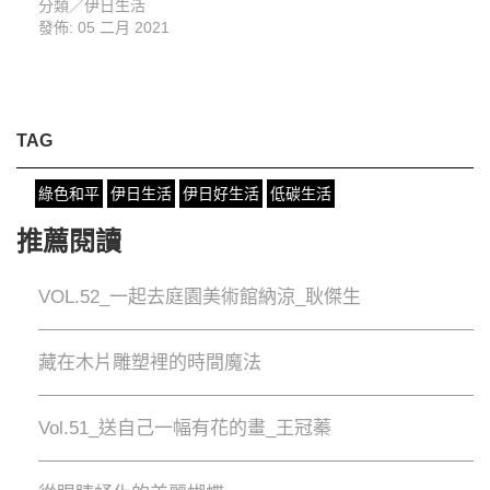
分類／
伊日生活
發佈: 05 二月 2021
TAG
綠色和平
伊日生活
伊日好生活
低碳生活
推薦閱讀
VOL.52_一起去庭園美術館納涼_耿傑生
藏在木片雕塑裡的時間魔法
Vol.51_送自己一幅有花的畫_王冠蓁