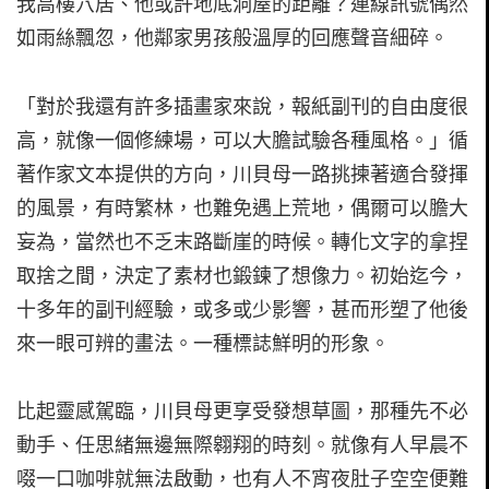
我高樓穴居、他或許地底洞屋的距離？連線訊號偶然
如雨絲飄忽，他鄰家男孩般溫厚的回應聲音細碎。
「對於我還有許多插畫家來說，報紙副刊的自由度很
高，就像一個修練場，可以大膽試驗各種風格。」循
著作家文本提供的方向，川貝母一路挑揀著適合發揮
的風景，有時繁林，也難免遇上荒地，偶爾可以膽大
妄為，當然也不乏末路斷崖的時候。轉化文字的拿捏
取捨之間，決定了素材也鍛鍊了想像力。初始迄今，
十多年的副刊經驗，或多或少影響，甚而形塑了他後
來一眼可辨的畫法。一種標誌鮮明的形象。
比起靈感駕臨，川貝母更享受發想草圖，那種先不必
動手、任思緒無邊無際翱翔的時刻。就像有人早晨不
啜一口咖啡就無法啟動，也有人不宵夜肚子空空便難