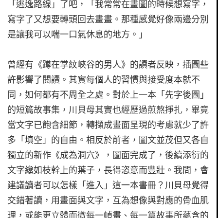
「逃逸路線」了吧，「我常常在畫圖的時候想寫字，
寫字了又想要轉頭回去畫畫。那種感覺好像兩邊分別
是讓我可以喘一口氣休息的地方。」
曾經有《蹲在掌紋峽谷的男人》的讀者反映，插圖些
許影響了閱讀。其實每個人的習慣與接受度本就不
同，如何都有不周全之處。對於上一本「先字後圖」
的短篇故事集，川貝母其實也經歷過煎熬掙扎，畢竟
當文字已飽含細節，轉擷成畫面呈現的考慮就少了許
多「填空」的自由。相反於前者，圖文並茂但又各自
獨立的新作《成為洞穴》，圖面完成了，後續添衍的
文字纔如枝幹上的葉子，長得恣意而豐壯。我問，會
建議讀者可以怎樣「進入」這一本書冊？川貝母覺得
交錯著讀，用畫面與文字，互為想像與對應的骨血肌
理，或能更立體而微每一幀畫、每一篇故事所蘊含的