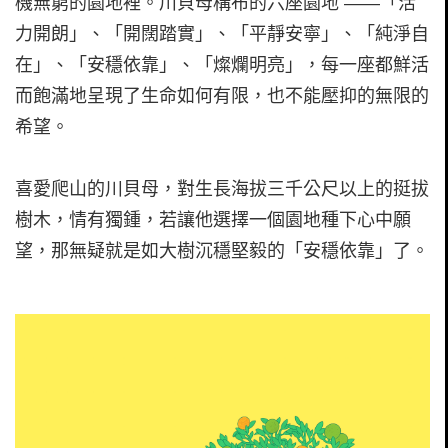
機無窮的園地裡。川貝母構布的六座園地 ——「活
力開朗」、「開闊踏實」、「平靜安寧」、「純淨自
在」、「安穩依靠」、「燦爛明亮」，每一座都鮮活
而飽滿地呈現了生命如何有限，也不能壓抑的無限的
希望。
喜愛爬山的川貝母，對生長海拔三千公尺以上的挺拔
樹木，情有獨鍾，若讓他選擇一個園地種下心中願
望，那無疑就是如大樹沉穩堅毅的「安穩依靠」了。