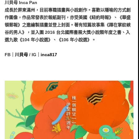
川貝母 Inca Pan
成長於屏東滿州，目前專職插畫與小說創作。喜歡以隱喻的方式創
作圖像，作品常發表於報紙副刊，亦受美國《紐約時報》、《華盛
頓郵報》之邀繪製插畫並登上封面。著有短篇故事集《蹲在掌紋峽
谷的男人》，並入圍 2016 台北國際書展大獎小說類年度之書、入
選九歌《104 年小說選》、《106 年小說選》。
FB｜
川貝母
/ IG｜
inca817