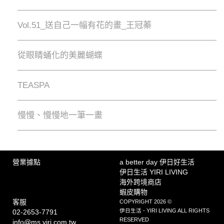
Vol.51_送自己一幅有花的畫_王冠蓁
從眼睛蛹化的美麗蝴蝶
TEASPA
慢慢、慢慢地⼀筆⼀畫
營業據點
a better day 伊日好生活
伊日生活 YIRI LIVING
海外跨境商店
蝦皮購物
客服
COPYRIGHT 2026 ©
伊日生活 - YIRI LIVING ALL RIGHTS
02-2653-7791
RESERVED
info@ms.yiri.com.tw