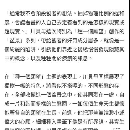
「通常我不會預設觀者的想法。抽掉物理比例的違和
感，會讓看畫的人自己去定義看到的是怎樣的現實或
超現實。」川貝母這次特別為「種一個願望」創作的
「盆景」系列，帶給觀者的好奇成分居多，就像是一
個紛麗的陷阱，引誘他們靠近之後纔慢慢發現隱藏其
中的概念，以及種種關於療癒的訊息。
在「種一個願望」主題的表現上，川貝母同樣展現了
獨樹一幟的特色，將看似不搭嘎的、不同形態的存
在，全部收攏進一個盆景之中，使其同聚在一處，自
成一片和諧而多樣的生態圈。一如每個生命天生都懷
抱著各自的願望在生長、前進，他把那些無論渺小或
偉大的心願，細細種入畫筆下像是有所界線，其實生