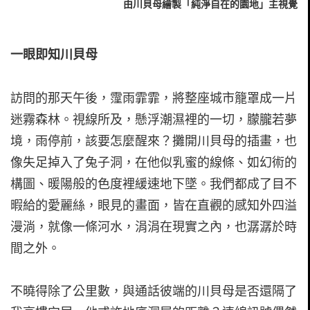
由川貝母繪製「純淨自在的園地」主視覺
一眼即知川貝母
訪問的那天午後，霪雨霏霏，將整座城市籠罩成一片
迷霧森林。視線所及，懸浮潮濕裡的一切，朦朧若夢
境，雨停前，該要怎麼醒來？攤開川貝母的插畫，也
像失足掉入了兔子洞，在他似乳蜜的線條、如幻術的
構圖、暖陽般的色度裡緩速地下墜。我們都成了目不
暇給的愛麗絲，眼見的畫面，皆在直觀的感知外四溢
漫淌，就像一條河水，涓涓在現實之內，也潺潺於時
間之外。
不曉得除了公里數，與通話彼端的川貝母是否還隔了