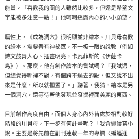
能量。「喜歡我的圖的人雖然比較多，但還是希望文
字能被多注意一點！」他呵呵透露內心的小小願望。
屬性上，《成為洞穴》很明顯並非繪本。川貝母喜歡
的繪本，需要帶有神祕感，不一板一眼的說教（例如
詩文鼓舞人心、插畫明亮，卡瓦菲斯的《伊薩卡
島》）。那麼，他有創作繪本的嘗試嗎？「我試過，
但總覺得哪裡不對，有個跨不過去的點，但又說不出
來是什麼，所以就擱置了。」聽著，我猜，繪本是另
一個洞穴，還等待著他發現並發掘裡面美麗的東西。
目前創作高度自由，而個人身心內外皆處於相對較好
階段的川貝母，下一步有何計畫呢？「我會繼續寫小
說。主要是將先前在副刊連載一年的專欄〈蝙蝠通