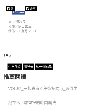
f
Share
文 ／
陳冠良
分類／
伊日生活
發佈: 27 九月 2021
TAG
伊日生活
川貝母
種一個願望
推薦閱讀
VOL.52_一起去庭園美術館納涼_耿傑生
藏在木片雕塑裡的時間魔法