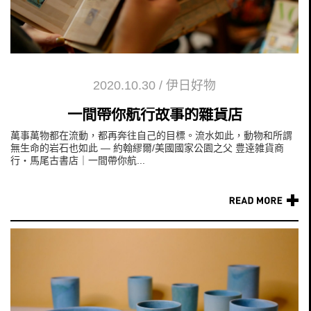
2020.10.30
/
伊日好物
一間帶你航行故事的雜貨店
萬事萬物都在流動，都再奔往自己的目標。流水如此，動物和所謂
無生命的岩石也如此 — 約翰繆爾/美國國家公園之父 豊逹雑貨商
行‧馬尾古書店｜一間帶你航...