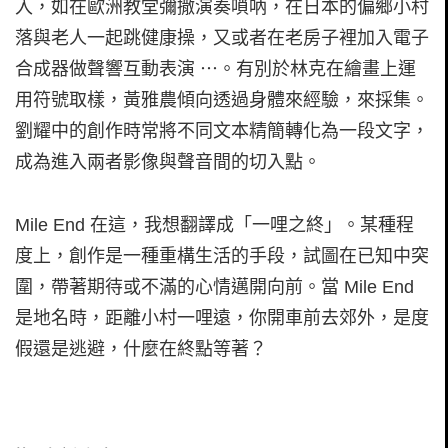
入，如在歐洲教堂彌撒演奏嗩吶，在日本的偏鄉小村
落與老人一起跳健康操，又或者在老房子裡加入電子
合成器做聲響互動表演 ⋯。有別於林克在繪畫上運
用符號取樣，黃雅農傾向透過身體來經驗，來採集。
劉耀中的創作時常將不同文本精簡轉化為一段文字，
成為進入兩者影像與聲音間的切入點。
Mile End 在這，我想翻譯成「一哩之終」。某種程
度上，創作是一種重構生活的手段，試圖在已知中突
圍，帶著期待或不滿的心情邁開向前。當 Mile End
是地名時，距離小村一哩遠，你開車前去郊外，是度
假還是逃避，什麼在終點等著？