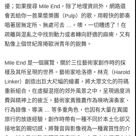
擾；如果搜尋 Mile End，除了地理資訊外，網路還
會丟給你一首果漿樂團（Pulp）的歌，用輕快的節奏
唱著居無定所、無處可去 …。噢，一切糟透了！在
疏離與混亂之中找到動力或者轉向舒適的麻痺，又有
點像上個世紀席捲歐洲青年的銳舞。
Mile End 是一個展覽，關於三位藝術家創作時的採
樣及其所呈現的世界。藝術家哈洛德‧林克（Harold
Linker）創造出巨大尺幅的繪畫，將大眾文化的符碼
重新組合，在虛擬混搭的郊外風景之中，呈現過度消
費與精神上的疲乏。藝術家黃雅農作為嗩吶演奏家、
行為錄像、導演 … 等多重角色，也因有大量在異國
旅行的放逐經驗，創作時帶有一種不同於本土化卻又
接地氣的親切感，將聲音與影像視為一種異質性的介