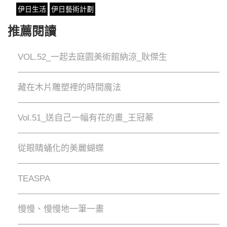
伊日生活
伊日藝術計劃
推薦閱讀
VOL.52_一起去庭園美術館納涼_耿傑生
藏在木片雕塑裡的時間魔法
Vol.51_送自己一幅有花的畫_王冠蓁
從眼睛蛹化的美麗蝴蝶
TEASPA
慢慢、慢慢地⼀筆⼀畫