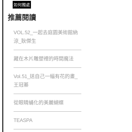
如何獨處
推薦閱讀
VOL.52_一起去庭園美術館納
涼_耿傑生
藏在木片雕塑裡的時間魔法
Vol.51_送自己一幅有花的畫_
王冠蓁
從眼睛蛹化的美麗蝴蝶
TEASPA