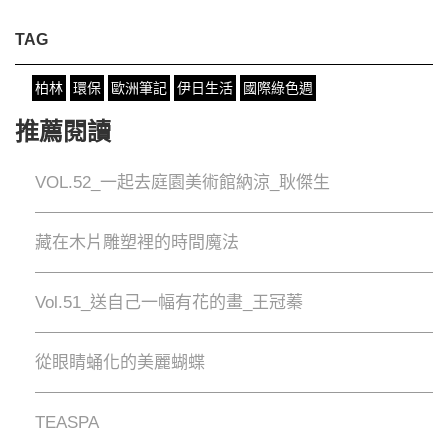
TAG
柏林
環保
歐洲筆記
伊日生活
國際綠色週
推薦閱讀
VOL.52_一起去庭園美術館納涼_耿傑生
藏在木片雕塑裡的時間魔法
Vol.51_送自己一幅有花的畫_王冠蓁
從眼睛蛹化的美麗蝴蝶
TEASPA