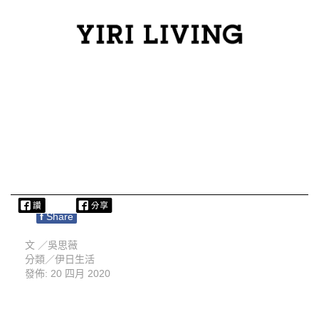
f
Share
文 ／
吳思薇
分類／
伊日生活
發佈: 20 四月 2020