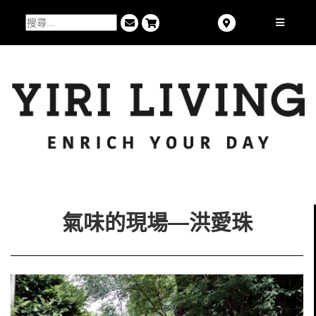
氣味的現場—洪愛珠