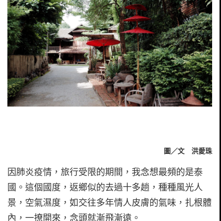
圖／文 洪愛珠
因肺炎疫情，旅行受限的期間，我念想最頻的是泰
國。這個國度，返鄉似的去過十多趟，種種風光人
景，空氣濕度，如交往多年情人皮膚的氣味，扎根體
內，一撩開來，念頭就漸飛漸遠。