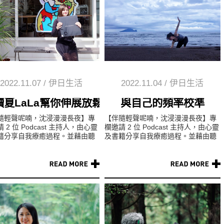
2022.11.07
/
伊日生活
2022.11.04
/
伊日生活
讀夏LaLa幫你伸展放鬆緊繃人生
與自己的頻率校準
隨輕聲呢喃，沈浸漫漫長夜】專
【伴隨輕聲呢喃，沈浸漫漫長夜】專
 2 位 Podcast 主持人，由心靈
欄邀請 2 位 Podcast 主持人，由心靈
籍分享自我療癒過程。並藉由聽
及書籍分享自我療癒過程。並藉由聽
細細品味，陪伴聽眾退去整日的
覺的細細品味，陪伴聽眾退去整日的
，與今日說晚安...
疲憊，與今日說晚安...