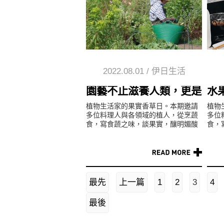
2022.08.01
/
伊日生活
園藝不止滋養人類，更是精神
水
植物生活家的果實香草日。本期邀請
植物
多位料理人與各領域的植人，從烹蔬
多位
食，寫食蔬之味，談果實，釀明媚酸
食，
香，到親近香草，療癒忙碌身心，搭
香，
配三組夏日關鍵字#暢快#透涼#舒...
配三
心，..
最先
上一篇
1
2
3
4
最後