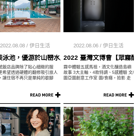
2022.08.08
/
伊日生活
2022.08.06
/
伊日生活
害？（上）
美泳池，優游於山巒水庫幽靜中
2022 臺灣文博會【眾霧
號飯店品牌除了貼心細緻的服
霧中體驗五感馬祖，酒文化釀造島嶼
更希望透過硬體的翻修吸引旅人
故事 3大主軸、4款特調、5感體驗 文/
，讓住宿不再只是單純的歇腳
圖亞圖創意工作室 圖/食癮，拾影 走
更可以成為旅途中的深度感動。
進 2022 年文博會...
...