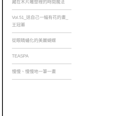
藏在木片雕塑裡的時間魔法
Vol.51_送自己一幅有花的畫_
王冠蓁
從眼睛蛹化的美麗蝴蝶
身體裡
TEASPA
慢慢、慢慢地⼀筆⼀畫