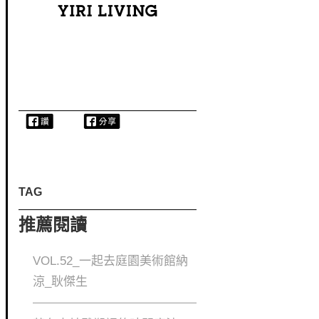
TAG
推薦閱讀
VOL.52_一起去庭園美術館納
涼_耿傑生