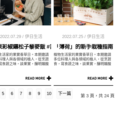
2022.07.29
/
伊日生活
2022.07.25
/
伊日生活
糧食
果彩椒鑲松子藜麥飯 #舒心
「薄荷」的新手栽種指南 
生活家的果實香草日。本期邀請
植物生活家的果實香草日。本期邀請
料理人與各領域的植人，從烹蔬
多位料理人與各領域的植人，從烹蔬
寫食蔬之味，談果實，釀明媚酸
食，寫食蔬之味，談果實，釀明媚酸
到親近香草，療癒忙碌身心，搭
香，到親近香草，療癒忙碌身心，搭
組夏日關鍵字#暢快#透涼#舒
配三組夏日關鍵字#暢快#透涼#舒...
.
5
6
7
8
9
10
下一篇
第 3 頁，共 24 頁