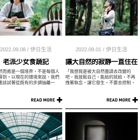
2022.09.08
/
伊日生活
2022.09.01
/
伊日生活
歌
老派少女食蔬記
讓大自然的寂靜一直住在
然而癒是一個境界，不是每個人
「我想我是被大自然邀請去改變的
得到。以現在的環境來說，我們
吧，我放鬆自己，能給的就給，不再
應該試著從既有的步調抽離一
拽著執念。讓它發生。不要去控制，
多接收季節與外在周遭存在或發
去相信去接受，去給，付出就好
訊息。換句話說，就是對身體與
了。」—— 國立教育廣播電臺「...