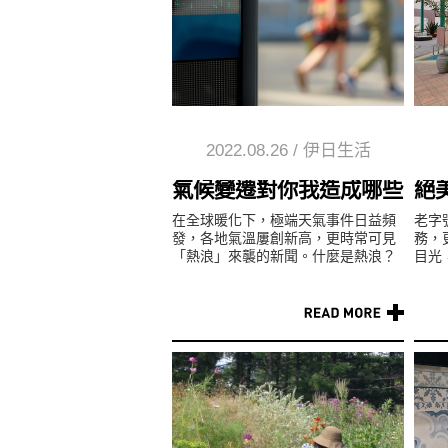
2022.08.26
/
伊日生活
氣候變遷對你我造成哪些熱傷
絕
在全球暖化下，極端天氣事件日益頻
老字
發，各地氣溫屢創新高，更時常可見
務，
「熱浪」來襲的新聞。什麼是熱浪？
目光
會帶來哪些影響？高溫又會造成哪些
處，
「熱」傷害？您我能夠如何應對？ ...
圖/文石