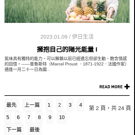
2023.01.09
/
伊日生活
擁抱自己的陽光能量 I
氣味具有獨特的能力，可以解鎖以前已經遺忘但卻生動、飽含情感
的回憶。——普魯斯特（Marcel Proust ．1871-1922．法國作家）
適逢一月二十一日為國...
最先
上一篇
1
2
3
4
第 2 頁，共 24 頁
5
6
7
8
9
10
下一篇
最後