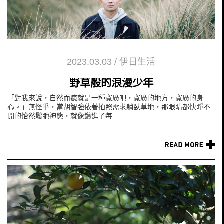
2023.03.03
/
伊日生活
野草般的浪漫少年
「對我來說，自然而癒就是一種寬廣吧，寬廣的地方，寬廣的身
心。」無怪乎，當胡智強依著拍照需求躺臥草地，那眼睛都快睜不
開的怡然鬆弛神態，就像鑽進了每...