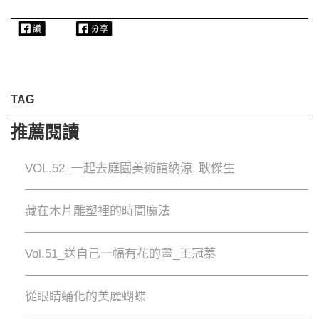
TAG
推薦閱讀
VOL.52_一起去庭園美術館納涼_耿傑生
藏在木片雕塑裡的時間魔法
Vol.51_送自己一幅有花的畫_王冠蓁
從眼睛蛹化的美麗蝴蝶